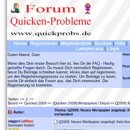
Home
|
Registrieren
|
Mitgliederliste
|
Suchen
|
Hilfe
|
Lampen aus
|
Login
Guten Abend, Gast
User
Wenn dies Dein erster Besuch hier ist, lies Dir die
FAQ - Häufig
Pass
gestellte Fragen
durch. Du musst Dich vermutlich Registrieren,
bevor Du Beiträge schreiben kannst: klicke oben auf registrieren,
um den Registrierungsprozess zu starten. Um Beiträge zu lesen,
Such
suche Dir einfach das Forum aus, das Dich interessiert. Die
Registrierung ist kostenlos.
Seiten:
<< 1 >>
Board
>>
Quicken 2009
>>
[Quicken 2009] Wertpapiere / Depot
>> Q2009: Ne
Thema: Q2009: Neues Wertpapier angelegt: K
Autor:
vorhanden!
wiggerl
(
offline
)
Q2009: Neues Wertpapier angelegt: Kein Kon
Normaler Nutzer