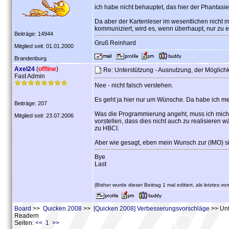
ich habe nicht behauptet, das hier der Phantasi
Da aber der Kartenleser im wesentlichen nicht m
kommuniziert, wird es, wenn überhaupt, nur zu 
Beiträge: 14944
Gruß Reinhard
Mitglied seit: 01.01.2000
Brandenburg
Axel24
(
offline
)
Re: Unterstützung - Ausnutzung, der Möglich
Fast Admin
Nee - nicht falsch verstehen.
Es geht ja hier nur um Wünsche. Da habe ich m
Beiträge: 207
Was die Programmierung angeht, muss ich mich k
Mitglied seit: 23.07.2006
vorstellen, dass dies nicht auch zu realisieren 
zu HBCI.
Aber wie gesagt, eben mein Wunsch zur (IMO) si
Bye
Last
(Bisher wurde dieser Beitrag 1 mal editiert, als letztes vo
Board
>>
Quicken 2008
>>
[Quicken 2008] Verbesserungsvorschläge
>> Unt
Readern
Seiten:
<< 1 >>