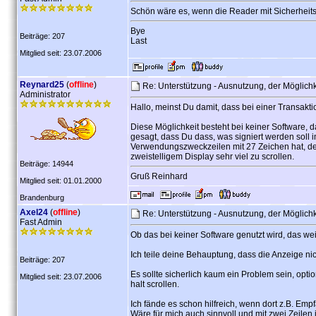
Schön wäre es, wenn die Reader mit Sicherheits
Bye
Beiträge: 207
Last
Mitglied seit: 23.07.2006
Reynard25
(
offline
)
Re: Unterstützung - Ausnutzung, der Möglich
Administrator
Hallo, meinst Du damit, dass bei einer Transak
Diese Möglichkeit besteht bei keiner Software, da 
gesagt, dass Du dass, was signiert werden soll
Verwendungszweckzeilen mit 27 Zeichen hat, de
zweistelligem Display sehr viel zu scrollen.
Beiträge: 14944
Gruß Reinhard
Mitglied seit: 01.01.2000
Brandenburg
Axel24
(
offline
)
Re: Unterstützung - Ausnutzung, der Möglich
Fast Admin
Ob das bei keiner Software genutzt wird, das wei
Ich teile deine Behauptung, dass die Anzeige nic
Beiträge: 207
Es sollte sicherlich kaum ein Problem sein, opt
Mitglied seit: 23.07.2006
halt scrollen.
Ich fände es schon hilfreich, wenn dort z.B. E
Wäre für mich auch sinnvoll und mit zwei Zeilen 