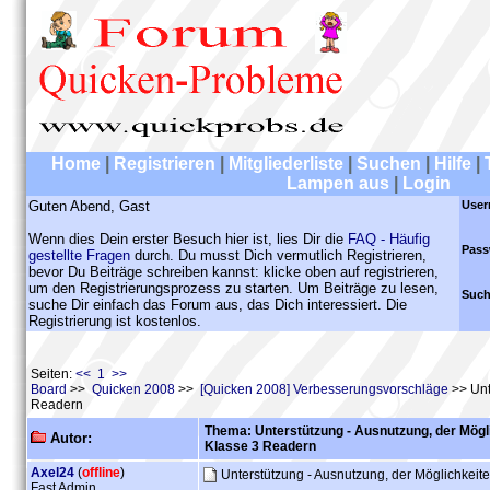
Home
|
Registrieren
|
Mitgliederliste
|
Suchen
|
Hilfe
|
Lampen aus
|
Login
Guten Abend, Gast
User
Wenn dies Dein erster Besuch hier ist, lies Dir die
FAQ - Häufig
Pass
gestellte Fragen
durch. Du musst Dich vermutlich Registrieren,
bevor Du Beiträge schreiben kannst: klicke oben auf registrieren,
um den Registrierungsprozess zu starten. Um Beiträge zu lesen,
Such
suche Dir einfach das Forum aus, das Dich interessiert. Die
Registrierung ist kostenlos.
Seiten:
<< 1 >>
Board
>>
Quicken 2008
>>
[Quicken 2008] Verbesserungsvorschläge
>> Unt
Readern
Thema: Unterstützung - Ausnutzung, der Mögl
Autor:
Klasse 3 Readern
Axel24
(
offline
)
Unterstützung - Ausnutzung, der Möglichkei
Fast Admin