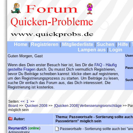
Home
|
Registrieren
|
Mitgliederliste
|
Suchen
|
Hilfe
|
Lampen aus
|
Login
Guten Morgen, Gast
User
Wenn dies Dein erster Besuch hier ist, lies Dir die
FAQ - Häufig
Pass
gestellte Fragen
durch. Du musst Dich vermutlich Registrieren,
bevor Du Beiträge schreiben kannst: klicke oben auf registrieren,
um den Registrierungsprozess zu starten. Um Beiträge zu lesen,
Such
suche Dir einfach das Forum aus, das Dich interessiert. Die
Registrierung ist kostenlos.
Seiten:
<< 1 >>
Board
>>
Quicken 2008
>>
[Quicken 2008] Verbesserungsvorschläge
>> Pas
möglich sein
Thema: Passwortsafe - Sortierung sollte auch
Autor:
Passwörtern" möglich sein
Reynard25
(
online
)
Passwortsafe - Sortierung sollte auch bei "a
Administrator