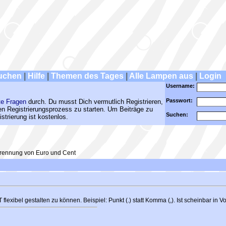
uchen
|
Hilfe
|
Themen des Tages
|
Alle Lampen aus
|
Login
Username:
Passwort:
te Fragen
durch. Du musst Dich vermutlich Registrieren,
den Registrierungsprozess zu starten. Um Beiträge zu
Suchen:
strierung ist kostenlos.
rennung von Euro und Cent
bel gestalten zu können. Beispiel: Punkt (.) statt Komma (,). Ist scheinbar in V