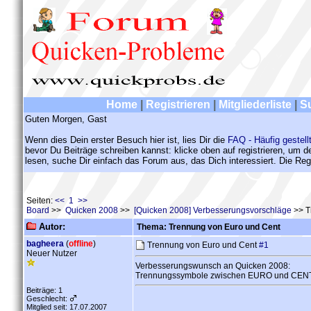
Home
|
Registrieren
|
Mitgliederliste
|
S
Guten Morgen, Gast
Wenn dies Dein erster Besuch hier ist, lies Dir die
FAQ - Häufig gestell
bevor Du Beiträge schreiben kannst: klicke oben auf registrieren, um 
lesen, suche Dir einfach das Forum aus, das Dich interessiert. Die Regi
Seiten:
<< 1 >>
Board
>>
Quicken 2008
>>
[Quicken 2008] Verbesserungsvorschläge
>> T
Autor:
Thema: Trennung von Euro und Cent
bagheera
(
offline
)
Trennung von Euro und Cent
#1
Neuer Nutzer
Verbesserungswunsch an Quicken 2008:
Trennungssymbole zwischen EURO und CENT flexi
Beiträge: 1
Geschlecht:
Mitglied seit: 17.07.2007