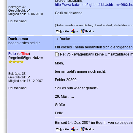
(ScreenScraping)"
http://www.kaiwu.de/cgi-bin/sbb//sbb...m=96&s
Beiträge: 32
Geschlecht:
Gruß milchkanne
Mitglied seit: 02.06.2010
Deutschland
(Bisher wurde dieser Beitrag 1 mal editiert, als letztes vo
Dank-o-mat
x Danke
bedankt sich bei dir
Für dieses Thema bedankten sich die folgenden
Felix
(
offline
)
Re: Volkswagenbank keine Umsatzabfrage 
Regelmäßiger Nutzer
Moin,
bei mir geht's immer noch nicht.
Beiträge: 35
Geschlecht:
Fehler 20300.
Mitglied seit: 17.12.2007
Deutschland
Soll es nun wieder gehen?
29. Mai .......
Grüße
Felix
Bin seit 14. Dez. 2007 im Begriff, von selbstges