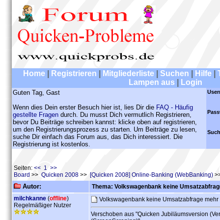
Home
|
Registrieren
|
Mitgliederliste
|
Suchen
|
Hilfe
|
Lampen aus
|
Login
Guten Tag, Gast
User
Wenn dies Dein erster Besuch hier ist, lies Dir die
FAQ - Häufig
Pass
gestellte Fragen
durch. Du musst Dich vermutlich Registrieren,
bevor Du Beiträge schreiben kannst: klicke oben auf registrieren,
um den Registrierungsprozess zu starten. Um Beiträge zu lesen,
Such
suche Dir einfach das Forum aus, das Dich interessiert. Die
Registrierung ist kostenlos.
Seiten:
<< 1 >>
Board
>>
Quicken 2008
>>
[Quicken 2008] Online-Banking (WebBanking)
>>
Autor:
Thema: Volkswagenbank keine Umsatzabfrag
milchkanne
(
offline
)
Volkswagenbank keine Umsatzabfrage mehr
Regelmäßiger Nutzer
Verschoben aus "Quicken Jubiläumsversion (Ve