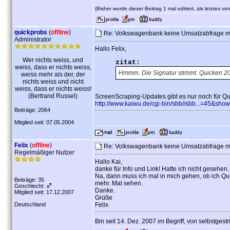
(Bisher wurde dieser Beitrag 1 mal editiert, als letztes vo
quickprobs
(
offline
)
Re: Volkswagenbank keine Umsatzabfrage 
Administrator
Hallo Felix,
Wer nichts weiss, und
zitat:
weiss, dass er nichts weiss,
Hmmm. Die Signatur stimmt. Quicken 2008
weiss mehr als der, der
nichts weiss und nicht
weiss, dass er nichts weiss!
(Bertrand Russel)
ScreenScraping-Updates gibt es nur noch für Qu
http://www.kaiwu.de/cgi-bin/sbb//sbb...=45&sho
Beiträge: 2064
Mitglied seit: 07.05.2004
Felix
(
offline
)
Re: Volkswagenbank keine Umsatzabfrage 
Regelmäßiger Nutzer
Hallo Kai,
danke für Info und Link! Hatte ich nicht gesehen.
Na, dann muss ich mal in mich gehen, ob ich Qui
Beiträge: 35
mehr. Mal sehen.
Geschlecht:
Danke.
Mitglied seit: 17.12.2007
Grüße
Deutschland
Felix
Bin seit 14. Dez. 2007 im Begriff, von selbstges