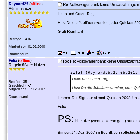
Reynard25
(
offline
)
Re: Volkswagenbank keine Umsatzabfrage 
Administrator
Hallo und Guten Tag,
Hast Du die Jubiläumsversion, oder Quicken 2008
Gruß Reinhard
Beiträge: 14945
Mitglied seit: 01.01.2000
Brandenburg
Felix
(
offline
)
Re: Re: Volkswagenbank keine Umsatzabfr
Regelmäßiger Nutzer
zitat:
(Reynard25,29.05.2012
Hallo und Guten Tag,
Beiträge: 35
Geschlecht:
Hast Du die Jubiläumsversion, oder Qui
Mitglied seit: 17.12.2007
Deutschland
Hmmm. Die Signatur stimmt. Quicken 2008 funktion
Felix
PS:
Ich nutze (wenn es denn geht) nur das P
Bin seit 14. Dez. 2007 im Begriff, von selbstges