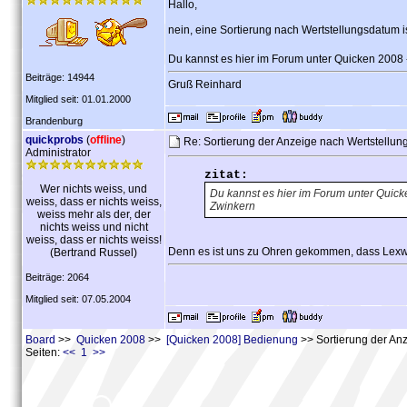
Hallo,
nein, eine Sortierung nach Wertstellungsdatum is
Du kannst es hier im Forum unter Quicken 2008 
Beiträge: 14944
Gruß Reinhard
Mitglied seit: 01.01.2000
Brandenburg
quickprobs
(
offline
)
Re: Sortierung der Anzeige nach Wertstellu
Administrator
zitat:
Wer nichts weiss, und
Du kannst es hier im Forum unter Quick
weiss, dass er nichts weiss,
Zwinkern
weiss mehr als der, der
nichts weiss und nicht
weiss, dass er nichts weiss!
Denn es ist uns zu Ohren gekommen, dass Lexwa
(Bertrand Russel)
Beiträge: 2064
Mitglied seit: 07.05.2004
Board
>>
Quicken 2008
>>
[Quicken 2008] Bedienung
>> Sortierung der An
Seiten:
<< 1 >>