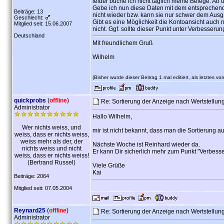
leider buche ich nicht täglich meine Belege. Ab u
Gebe ich nun diese Daten mit dem entsprechende
Beiträge: 13
nicht wieder bzw. kann sie nur schwer dem Au
Geschlecht:
Gibt es eine Möglichkeit die Kontoansicht auch n
Mitglied seit: 15.06.2007
nicht. Ggf. sollte dieser Punkt unter Verbesser
Deutschland
Mit freundlichem Gruß
Wilhelm
(Bisher wurde dieser Beitrag 1 mal editiert, als letztes vo
quickprobs
(
offline
)
Re: Sortierung der Anzeige nach Wertstellu
Administrator
Hallo Wilhelm,
Wer nichts weiss, und
mir ist nicht bekannt, dass man die Sortierung 
weiss, dass er nichts weiss,
weiss mehr als der, der
Nächste Woche ist Reinhard wieder da.
nichts weiss und nicht
Er kann Dir sicherlich mehr zum Punkt "Verbess
weiss, dass er nichts weiss!
(Bertrand Russel)
Viele Grüße
Kai
Beiträge: 2064
Mitglied seit: 07.05.2004
Reynard25
(
offline
)
Re: Sortierung der Anzeige nach Wertstellu
Administrator