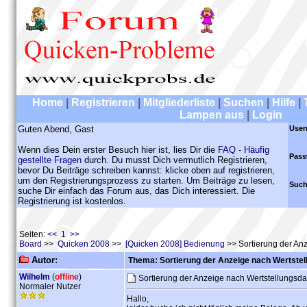
Home
|
Registrieren
|
Mitgliederliste
|
Suchen
|
Hilfe
|
Lampen aus
|
Login
Guten Abend, Gast
User
Wenn dies Dein erster Besuch hier ist, lies Dir die
FAQ - Häufig
Pass
gestellte Fragen
durch. Du musst Dich vermutlich Registrieren,
bevor Du Beiträge schreiben kannst: klicke oben auf registrieren,
um den Registrierungsprozess zu starten. Um Beiträge zu lesen,
Such
suche Dir einfach das Forum aus, das Dich interessiert. Die
Registrierung ist kostenlos.
Seiten:
<< 1 >>
Board
>>
Quicken 2008
>>
[Quicken 2008] Bedienung
>> Sortierung der An
Autor:
Thema: Sortierung der Anzeige nach Wertste
Wilhelm
(
offline
)
Sortierung der Anzeige nach Wertstellungsd
Normaler Nutzer
Hallo,