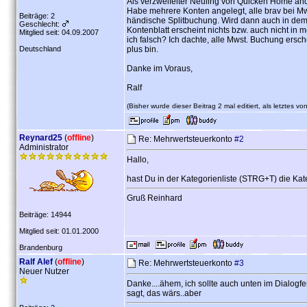
Als verzweifelter Neuling von Quicken Home and 
Habe mehrere Konten angelegt, alle brav bei M
Beiträge: 2
händische Splitbuchung. Wird dann auch in dem
Geschlecht:
Kontenblatt erscheint nichts bzw. auch nicht i
Mitglied seit: 04.09.2007
ich falsch? Ich dachte, alle Mwst. Buchung ersc
Deutschland
plus bin.
Danke im Voraus,
Ralf
(Bisher wurde dieser Beitrag 2 mal editiert, als letztes vo
Reynard25
(
offline
)
Re: Mehrwertsteuerkonto
#2
Administrator
Hallo,
hast Du in der Kategorienliste (STRG+T) die K
Gruß Reinhard
Beiträge: 14944
Mitglied seit: 01.01.2000
Brandenburg
Ralf Alef
(
offline
)
Re: Mehrwertsteuerkonto
#3
Neuer Nutzer
Danke....ähem, ich sollte auch unten im Dialogf
sagt, das wärs..aber