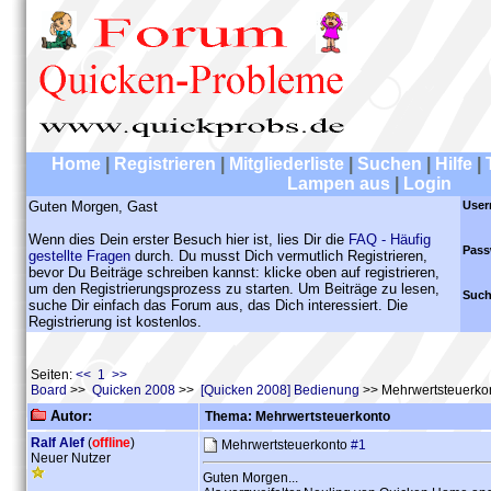
Home
|
Registrieren
|
Mitgliederliste
|
Suchen
|
Hilfe
|
Lampen aus
|
Login
Guten Morgen, Gast
User
Wenn dies Dein erster Besuch hier ist, lies Dir die
FAQ - Häufig
Pass
gestellte Fragen
durch. Du musst Dich vermutlich Registrieren,
bevor Du Beiträge schreiben kannst: klicke oben auf registrieren,
um den Registrierungsprozess zu starten. Um Beiträge zu lesen,
Such
suche Dir einfach das Forum aus, das Dich interessiert. Die
Registrierung ist kostenlos.
Seiten:
<< 1 >>
Board
>>
Quicken 2008
>>
[Quicken 2008] Bedienung
>> Mehrwertsteuerko
Autor:
Thema: Mehrwertsteuerkonto
Ralf Alef
(
offline
)
Mehrwertsteuerkonto
#1
Neuer Nutzer
Guten Morgen...