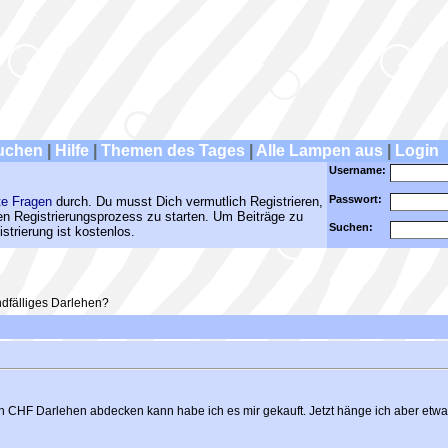
uchen
|
Hilfe
|
Themen des Tages
|
Alle Lampen aus
|
Login
Username:
Passwort:
te Fragen
durch. Du musst Dich vermutlich Registrieren,
den Registrierungsprozess zu starten. Um Beiträge zu
Suchen:
strierung ist kostenlos.
dfälliges Darlehen?
 CHF Darlehen abdecken kann habe ich es mir gekauft. Jetzt hänge ich aber etwa