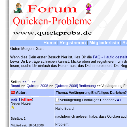
Home
|
Registrieren
|
Mitgliederliste
|
S
Guten Morgen, Gast
Wenn dies Dein erster Besuch hier ist, lies Dir die
FAQ - Häufig gestell
bevor Du Beiträge schreiben kannst: klicke oben auf registrieren, um 
lesen, suche Dir einfach das Forum aus, das Dich interessiert. Die Regi
Seiten:
<< 1 >>
Board
>>
Quicken 2008
>>
[Quicken 2008] Bedienung
>> Verlängerung En
Autor:
Thema: Verlängerung Endfälliges Darlehen?
rudi_f
(
offline
)
Verlängerung Endfälliges Darlehen?
#1
Neuer Nutzer
Hallo Board
nachdem ich gelesen habe, dass Quicken auch
Beiträge: 1
Problem:
Mitglied seit: 18.04.2008