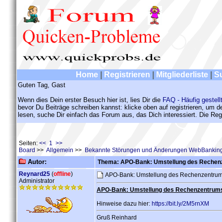
Home
|
Registrieren
|
Mitgliederliste
|
S
Guten Tag, Gast
Wenn dies Dein erster Besuch hier ist, lies Dir die
FAQ - Häufig gestell
bevor Du Beiträge schreiben kannst: klicke oben auf registrieren, um 
lesen, suche Dir einfach das Forum aus, das Dich interessiert. Die Regi
Seiten:
<< 1 >>
Board
>>
Allgemein
>>
Bekannte Störungen und Änderungen WebBanking
Autor:
Thema: APO-Bank: Umstellung des Rechen
Reynard25
(
offline
)
APO-Bank: Umstellung des Rechenzentru
Administrator
APO-Bank: Umstellung des Rechenzentrums 
Hinweise dazu hier:
https://bit.ly/2M5rnXM
Gruß Reinhard