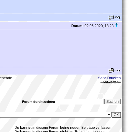
Datum:
02.06.2020, 18:23
henende
Seite Drucken
»Antworten«
Forum durchsuchen:
Du
kannst
in diesem Forum
keine
neuen Beiträge verfassen
Du
kannst
in diesem Forum
nicht
auf Beiträge antworten