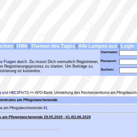
uchen
|
Hilfe
|
Themen des Tages
|
Alle Lampen aus
|
Login
Username:
Passwort:
te Fragen
durch. Du musst Dich vermutlich Registrieren,
den Registrierungsprozess zu starten. Um Beiträge zu
Suchen:
strierung ist kostenlos.
 und HBCI/FinTS
>> APO-Bank: Umstellung des Rechenzentrums am Pfingstwoc
zentrums am Pfingstwochenende
ms am Pfingstwochenende
#1
am Pfingstwochenende 29.05.2020 - 01./02.06.2020