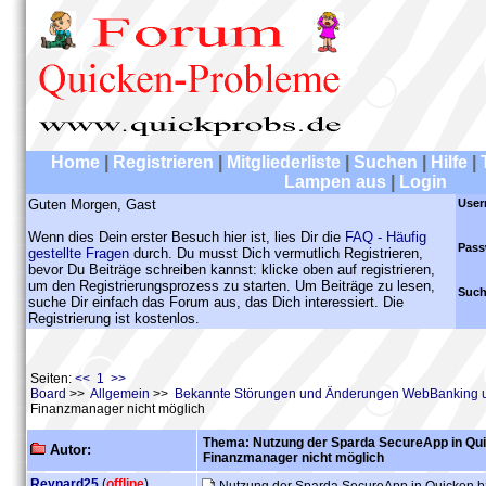
Home
|
Registrieren
|
Mitgliederliste
|
Suchen
|
Hilfe
|
Lampen aus
|
Login
Guten Morgen, Gast
User
Wenn dies Dein erster Besuch hier ist, lies Dir die
FAQ - Häufig
Pass
gestellte Fragen
durch. Du musst Dich vermutlich Registrieren,
bevor Du Beiträge schreiben kannst: klicke oben auf registrieren,
um den Registrierungsprozess zu starten. Um Beiträge zu lesen,
Such
suche Dir einfach das Forum aus, das Dich interessiert. Die
Registrierung ist kostenlos.
Seiten:
<< 1 >>
Board
>>
Allgemein
>>
Bekannte Störungen und Änderungen WebBanking 
Finanzmanager nicht möglich
Thema: Nutzung der Sparda SecureApp in Qu
Autor:
Finanzmanager nicht möglich
Reynard25
(
offline
)