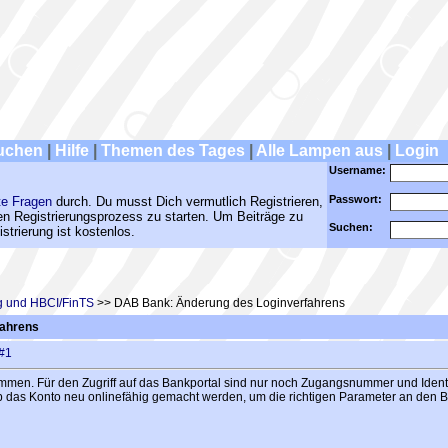
uchen
|
Hilfe
|
Themen des Tages
|
Alle Lampen aus
|
Login
Username:
Passwort:
te Fragen
durch. Du musst Dich vermutlich Registrieren,
den Registrierungsprozess zu starten. Um Beiträge zu
Suchen:
strierung ist kostenlos.
 und HBCI/FinTS
>> DAB Bank: Änderung des Loginverfahrens
fahrens
#1
en. Für den Zugriff auf das Bankportal sind nur noch Zugangsnummer und Identi
das Konto neu onlinefähig gemacht werden, um die richtigen Parameter an den 