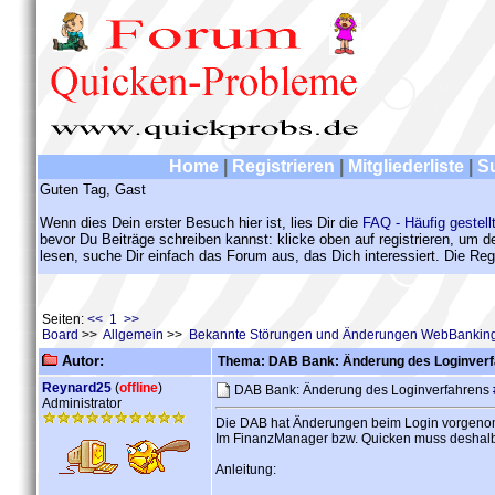
Home
|
Registrieren
|
Mitgliederliste
|
S
Guten Tag, Gast
Wenn dies Dein erster Besuch hier ist, lies Dir die
FAQ - Häufig gestell
bevor Du Beiträge schreiben kannst: klicke oben auf registrieren, um 
lesen, suche Dir einfach das Forum aus, das Dich interessiert. Die Regi
Seiten:
<< 1 >>
Board
>>
Allgemein
>>
Bekannte Störungen und Änderungen WebBanking
Autor:
Thema: DAB Bank: Änderung des Loginver
Reynard25
(
offline
)
DAB Bank: Änderung des Loginverfahrens
Administrator
Die DAB hat Änderungen beim Login vorgenomm
Im FinanzManager bzw. Quicken muss deshalb 
Anleitung: