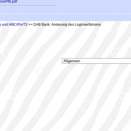
ohnePIN.pdf
 und HBCI/FinTS
>> DAB Bank: Änderung des Loginverfahrens