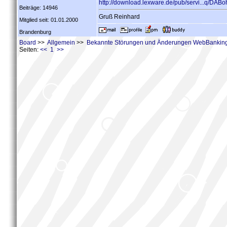
http://download.lexware.de/pub/servi...q/DAB
Beiträge: 14946
Gruß Reinhard
Mitglied seit: 01.01.2000
Brandenburg
Board
>>
Allgemein
>>
Bekannte Störungen und Änderungen WebBanking
Seiten:
<< 1 >>