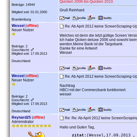
Quicken 2006 bis Quicken 2010.
Beiträge: 14944
Gruß Reinhard
Mitglied seit: 01.01.2000
Brandenburg
Wessel
(
offline
)
Re: Ab April 2012 keine ScreenScraping-U
Neuer Nutzer
Welches ist denn die letzt gültige Screen Ver
Ich habe Qicken deluxe 2006 und sowohl beim 
werden.Meine Bank ist die Targobank.
Beiträge: 2
Danke für eine Antwort
Geschlecht:
Wessel
Mitglied seit: 17.09.2013
Deutschland
Wessel
(
offline
)
Re: Ab April 2012 keine ScreenScraping-U
Neuer Nutzer
Nachtrag
HBCI mit der Commerzbank funktioniert.
wessel
Beiträge: 2
Geschlecht:
Mitglied seit: 17.09.2013
Deutschland
Reynard25
(
offline
)
Re: Re: Ab April 2012 keine ScreenScrapi
Administrator
Hallo und Guten Tag,
zitat:
(Wessel,17.09.2013 ,