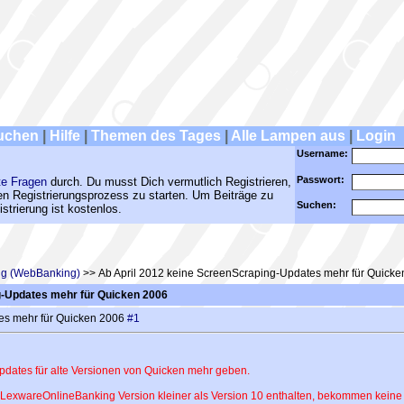
uchen
|
Hilfe
|
Themen des Tages
|
Alle Lampen aus
|
Login
Username:
Passwort:
te Fragen
durch. Du musst Dich vermutlich Registrieren,
den Registrierungsprozess zu starten. Um Beiträge zu
Suchen:
strierung ist kostenlos.
ing (WebBanking)
>> Ab April 2012 keine ScreenScraping-Updates mehr für Quicke
g-Updates mehr für Quicken 2006
es mehr für Quicken 2006
#1
pdates für alte Versionen von Quicken mehr geben.
ne LexwareOnlineBanking Version kleiner als Version 10 enthalten, bekommen kein