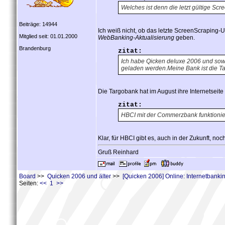
Welches ist denn die letzt gültige Sc
Beiträge: 14944
Ich weiß nicht, ob das letzte ScreenScraping
Mitglied seit: 01.01.2000
WebBanking-Aktualisierung
geben.
Brandenburg
zitat:
Ich habe Qicken deluxe 2006 und sowo
geladen werden.Meine Bank ist die T
Die Targobank hat im August ihre Internetseit
zitat:
HBCI mit der Commerzbank funktionier
Klar, für HBCI gibt es, auch in der Zukunft, noc
Gruß Reinhard
Board
>>
Quicken 2006 und älter
>>
[Quicken 2006] Online: Internetbank
Seiten:
<< 1 >>