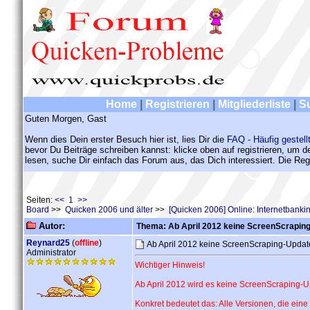
Home
|
Registrieren
|
Mitgliederliste
|
S
Guten Morgen, Gast
Wenn dies Dein erster Besuch hier ist, lies Dir die
FAQ - Häufig gestell
bevor Du Beiträge schreiben kannst: klicke oben auf registrieren, um 
lesen, suche Dir einfach das Forum aus, das Dich interessiert. Die Regi
Seiten:
<< 1 >>
Board
>>
Quicken 2006 und älter
>>
[Quicken 2006] Online: Internetbank
Autor:
Thema: Ab April 2012 keine ScreenScrapin
Reynard25
(
offline
)
Ab April 2012 keine ScreenScraping-Updat
Administrator
Wichtiger Hinweis!
Ab April 2012 wird es keine ScreenScraping-U
Konkret bedeutet das: Alle Versionen, die ei