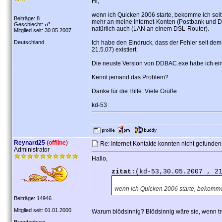
Hi,
wenn ich Quicken 2006 starte, bekomme ich sei
Beiträge: 8
mehr an meine Internet-Konten (Postbank und Dre
Geschlecht:
natürlich auch (LAN an einem DSL-Router).
Mitglied seit: 30.05.2007
Deutschland
Ich habe den Eindruck, dass der Fehler seit dem
21.5.07) existiert.
Die neuste Version von DDBAC.exe habe ich ein
Kennt jemand das Problem?
Danke für die Hilfe. Viele Grüße
kd-53
Reynard25
(
offline
)
Re: Internet Kontakte konnten nicht gefunde
Administrator
Hallo,
zitat:
(kd-53,30.05.2007 , 2
wenn ich Quicken 2006 starte, bekomme
Beiträge: 14946
Mitglied seit: 01.01.2000
Warum blödsinnig? Blödsinnig wäre sie, wenn tr