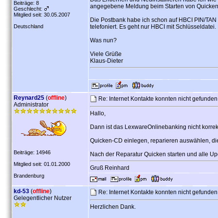
Beiträge: 8
angegebene Meldung beim Starten von Quicken un
Geschlecht:
Mitglied seit: 30.05.2007
Die Postbank habe ich schon auf HBCI PIN/TAN um
Deutschland
telefoniert. Es geht nur HBCI mit Schlüsseldatei
Was nun?
Viele Grüße
Klaus-Dieter
Reynard25
(
offline
)
Re: Internet Kontakte konnten nicht gefunde
Administrator
Hallo,
Dann ist das LexwareOnlinebanking nicht korrekt i
Quicken-CD einlegen, reparieren auswählen, die
Beiträge: 14946
Nach der Reparatur Quicken starten und alle Upd
Mitglied seit: 01.01.2000
Gruß Reinhard
Brandenburg
kd-53
(
offline
)
Re: Internet Kontakte konnten nicht gefunde
Gelegentlicher Nutzer
Herzlichen Dank.