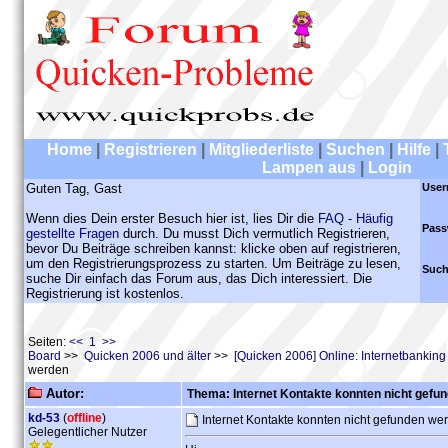
Home
|
Registrieren
|
Mitgliederliste
|
Suchen
|
Hilfe
|
Lampen aus
|
Login
Guten Tag, Gast
User
Wenn dies Dein erster Besuch hier ist, lies Dir die
FAQ - Häufig
Pass
gestellte Fragen
durch. Du musst Dich vermutlich Registrieren,
bevor Du Beiträge schreiben kannst: klicke oben auf registrieren,
um den Registrierungsprozess zu starten. Um Beiträge zu lesen,
Such
suche Dir einfach das Forum aus, das Dich interessiert. Die
Registrierung ist kostenlos.
Seiten:
<< 1 >>
Board
>>
Quicken 2006 und älter
>>
[Quicken 2006] Online: Internetbankin
werden
Autor:
Thema: Internet Kontakte konnten nicht gefu
kd-53
(
offline
)
Internet Kontakte konnten nicht gefunden w
Gelegentlicher Nutzer