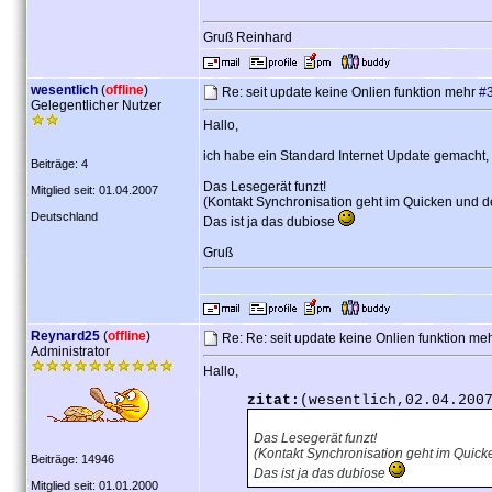
Gruß Reinhard
wesentlich
(
offline
)
Re: seit update keine Onlien funktion mehr
#
Gelegentlicher Nutzer
Hallo,
ich habe ein Standard Internet Update gemacht, 
Beiträge: 4
Das Lesegerät funzt!
Mitglied seit: 01.04.2007
(Kontakt Synchronisation geht im Quicken und de
Deutschland
Das ist ja das dubiose
Gruß
Reynard25
(
offline
)
Re: Re: seit update keine Onlien funktion me
Administrator
Hallo,
zitat:
(wesentlich,02.04.200
Das Lesegerät funzt!
(Kontakt Synchronisation geht im Quick
Beiträge: 14946
Das ist ja das dubiose
Mitglied seit: 01.01.2000