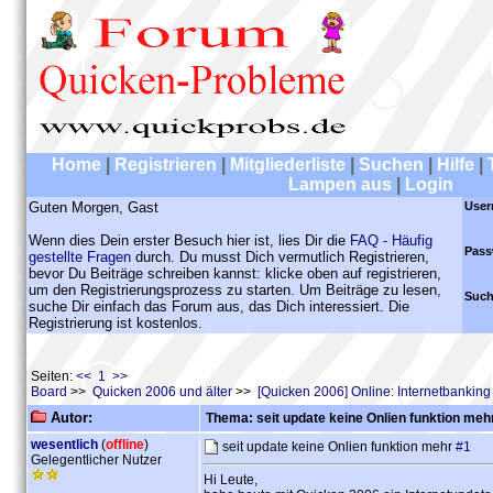
Home
|
Registrieren
|
Mitgliederliste
|
Suchen
|
Hilfe
|
Lampen aus
|
Login
Guten Morgen, Gast
User
Wenn dies Dein erster Besuch hier ist, lies Dir die
FAQ - Häufig
Pass
gestellte Fragen
durch. Du musst Dich vermutlich Registrieren,
bevor Du Beiträge schreiben kannst: klicke oben auf registrieren,
um den Registrierungsprozess zu starten. Um Beiträge zu lesen,
Such
suche Dir einfach das Forum aus, das Dich interessiert. Die
Registrierung ist kostenlos.
Seiten:
<< 1 >>
Board
>>
Quicken 2006 und älter
>>
[Quicken 2006] Online: Internetbankin
Autor:
Thema: seit update keine Onlien funktion meh
wesentlich
(
offline
)
seit update keine Onlien funktion mehr
#1
Gelegentlicher Nutzer
Hi Leute,