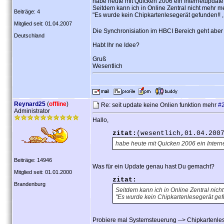
habe heute mit Quicken 2006 ein Internetupdat
Seitdem kann ich in Online Zentral nicht mehr m
Beiträge: 4
"Es wurde kein Chipkartenlesegerät gefunden!! ,B
Mitglied seit: 01.04.2007
Die Synchronisiation im HBCI Bereich geht aber
Deutschland
Habt Ihr ne Idee?
Gruß
Wesentlich
Reynard25
(
offline
)
Re: seit update keine Onlien funktion mehr
#
Administrator
Hallo,
zitat:
(wesentlich,01.04.200
habe heute mit Quicken 2006 ein Inter
Beiträge: 14946
Was für ein Update genau hast Du gemacht?
Mitglied seit: 01.01.2000
zitat:
Brandenburg
Seitdem kann ich in Online Zentral nic
"Es wurde kein Chipkartenlesegerät gefun
Probiere mal Systemsteuerung --> Chipkartenlese