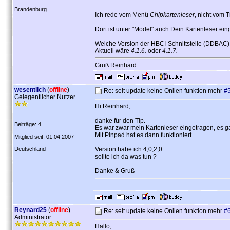
Brandenburg
Ich rede vom Menü
Chipkartenleser
, nicht vom 
Dort ist unter "Model" auch Dein Kartenleser ei
Welche Version der HBCI-Schnittstelle (DDBAC) 
Aktuell wäre
4.1.6.
oder
4.1.7.
Gruß Reinhard
wesentlich
(
offline
)
Re: seit update keine Onlien funktion mehr
#
Gelegentlicher Nutzer
Hi Reinhard,
danke für den Tip.
Beiträge: 4
Es war zwar mein Kartenleser eingetragen, es 
Mit Pinpad hat es dann funktioniert.
Mitglied seit: 01.04.2007
Deutschland
Version habe ich 4,0,2,0
sollte ich da was tun ?
Danke & Gruß
Reynard25
(
offline
)
Re: seit update keine Onlien funktion mehr
#
Administrator
Hallo,