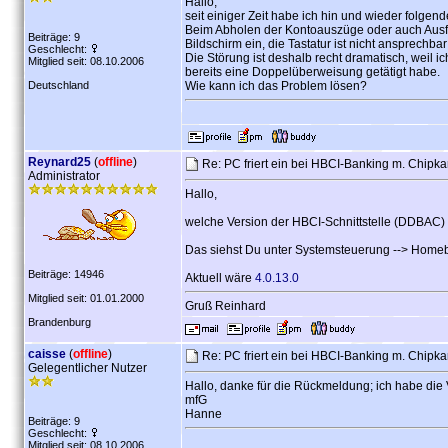
Hallo,
seit einiger Zeit habe ich hin und wieder folge
Beim Abholen der Kontoauszüge oder auch Ausf
Beiträge: 9
Bildschirm ein, die Tastatur ist nicht ansprechb
Geschlecht:
Die Störung ist deshalb recht dramatisch, weil 
Mitglied seit: 08.10.2006
bereits eine Doppelüberweisung getätigt habe.
Deutschland
Wie kann ich das Problem lösen?
Reynard25
(
offline
)
Re: PC friert ein bei HBCI-Banking m. Chipka
Administrator
Hallo,
welche Version der HBCI-Schnittstelle (DDBAC) is
Das siehst Du unter Systemsteuerung --> Homeba
Beiträge: 14946
Aktuell wäre
4.0.13.0
Mitglied seit: 01.01.2000
Gruß Reinhard
Brandenburg
caisse
(
offline
)
Re: PC friert ein bei HBCI-Banking m. Chipka
Gelegentlicher Nutzer
Hallo, danke für die Rückmeldung; ich habe die
mfG
Hanne
Beiträge: 9
Geschlecht:
Mitglied seit: 08.10.2006