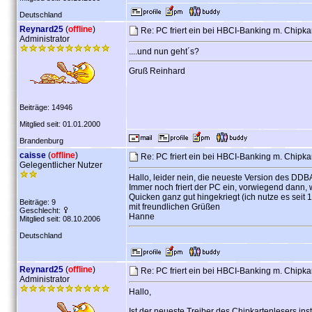
Deutschland
Reynard25
(
offline
)
Re: PC friert ein bei HBCI-Banking m. Chipka
Administrator
....und nun geht´s?
Gruß Reinhard
Beiträge: 14946
Mitglied seit: 01.01.2000
Brandenburg
caisse
(
offline
)
Re: PC friert ein bei HBCI-Banking m. Chipka
Gelegentlicher Nutzer
Hallo, leider nein, die neueste Version des DDBA
Immer noch friert der PC ein, vorwiegend dann, 
Quicken ganz gut hingekriegt (ich nutze es seit 1
Beiträge: 9
mit freundlichen Grüßen
Geschlecht:
Hanne
Mitglied seit: 08.10.2006
Deutschland
Reynard25
(
offline
)
Re: PC friert ein bei HBCI-Banking m. Chipka
Administrator
Hallo,
Ist der neueste Treiber des Chipkartenlesers inst