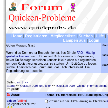
Home
|
Registrieren
|
Mitgliederliste
|
Suchen
|
Hilfe
|
Lampen aus
|
Login
Guten Morgen, Gast
User
Wenn dies Dein erster Besuch hier ist, lies Dir die
FAQ - Häufig
Pass
gestellte Fragen
durch. Du musst Dich vermutlich Registrieren,
bevor Du Beiträge schreiben kannst: klicke oben auf registrieren,
um den Registrierungsprozess zu starten. Um Beiträge zu lesen,
Such
suche Dir einfach das Forum aus, das Dich interessiert. Die
Registrierung ist kostenlos.
Seiten:
<< 1 >>
Board
>>
Quicken 2006 und älter
>>
[Quicken 2006] Online: Internetbankin
Chipkarte
Autor:
Thema: PC friert ein bei HBCI-Banking m. Chi
caisse
(
offline
)
PC friert ein bei HBCI-Banking m. Chipkarte
Gelegentlicher Nutzer