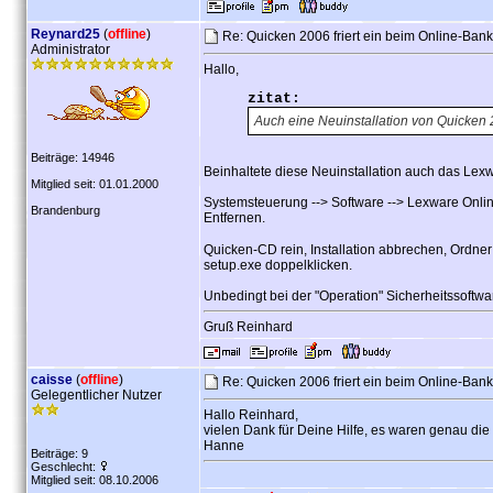
Reynard25
(
offline
)
Re: Quicken 2006 friert ein beim Online-Ban
Administrator
Hallo,
zitat:
Auch eine Neuinstallation von Quicken 
Beiträge: 14946
Beinhaltete diese Neuinstallation auch das Le
Mitglied seit: 01.01.2000
Systemsteuerung --> Software --> Lexware Onlin
Brandenburg
Entfernen.
Quicken-CD rein, Installation abbrechen, Ordne
setup.exe doppelklicken.
Unbedingt bei der "Operation" Sicherheitssoftwa
Gruß Reinhard
caisse
(
offline
)
Re: Quicken 2006 friert ein beim Online-Ban
Gelegentlicher Nutzer
Hallo Reinhard,
vielen Dank für Deine Hilfe, es waren genau die r
Hanne
Beiträge: 9
Geschlecht:
Mitglied seit: 08.10.2006