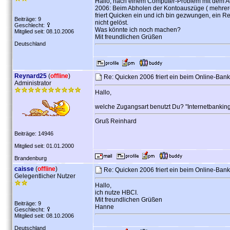
Hallo, nach einem Computer-Problem mit dem A
2006: Beim Abholen der Kontoauszüge ( mehrer
friert Quicken ein und ich bin gezwungen, ein 
Beiträge: 9
nicht gelöst.
Geschlecht:
Was könnte ich noch machen?
Mitglied seit: 08.10.2006
Mit freundlichen Grüßen
Deutschland
Reynard25
(
offline
)
Re: Quicken 2006 friert ein beim Online-Ban
Administrator
Hallo,
welche Zugangsart benutzt Du? "Internetbankin
Gruß Reinhard
Beiträge: 14946
Mitglied seit: 01.01.2000
Brandenburg
caisse
(
offline
)
Re: Quicken 2006 friert ein beim Online-Ban
Gelegentlicher Nutzer
Hallo,
ich nutze HBCI.
Mit freundlichen Grüßen
Beiträge: 9
Hanne
Geschlecht:
Mitglied seit: 08.10.2006
Deutschland