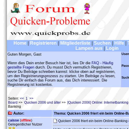
Home
|
Registrieren
|
Mitgliederliste
|
Suchen
|
Hilfe
|
Lampen aus
|
Login
Guten Morgen, Gast
User
Wenn dies Dein erster Besuch hier ist, lies Dir die
FAQ - Häufig
Pass
gestellte Fragen
durch. Du musst Dich vermutlich Registrieren,
bevor Du Beiträge schreiben kannst: klicke oben auf registrieren,
um den Registrierungsprozess zu starten. Um Beiträge zu lesen,
Such
suche Dir einfach das Forum aus, das Dich interessiert. Die
Registrierung ist kostenlos.
Seiten:
<< 1 >>
Board
>>
Quicken 2006 und älter
>>
[Quicken 2006] Online: Internetbankin
Banking
Autor:
Thema: Quicken 2006 friert ein beim Online-B
caisse
(
offline
)
Quicken 2006 friert ein beim Online-Banking
Gelegentlicher Nutzer