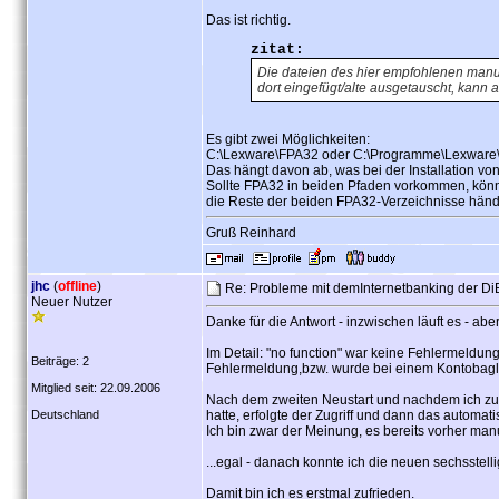
Das ist richtig.
zitat:
Die dateien des hier empfohlenen manue
dort eingefügt/alte ausgetauscht, kann a
Es gibt zwei Möglichkeiten:
C:\Lexware\FPA32 oder C:\Programme\Lexware
Das hängt davon ab, was bei der Installation vo
Sollte FPA32 in beiden Pfaden vorkommen, könn
die Reste der beiden FPA32-Verzeichnisse händ
Gruß Reinhard
jhc
(
offline
)
Re: Probleme mit demInternetbanking der D
Neuer Nutzer
Danke für die Antwort - inzwischen läuft es - abe
Im Detail: "no function" war keine Fehlermeldung,
Beiträge: 2
Fehlermeldung,bzw. wurde bei einem Kontobaglei
Mitglied seit: 22.09.2006
Nach dem zweiten Neustart und nachdem ich zum
Deutschland
hatte, erfolgte der Zugriff und dann das autom
Ich bin zwar der Meinung, es bereits vorher manu
...egal - danach konnte ich die neuen sechsstelli
Damit bin ich es erstmal zufrieden.