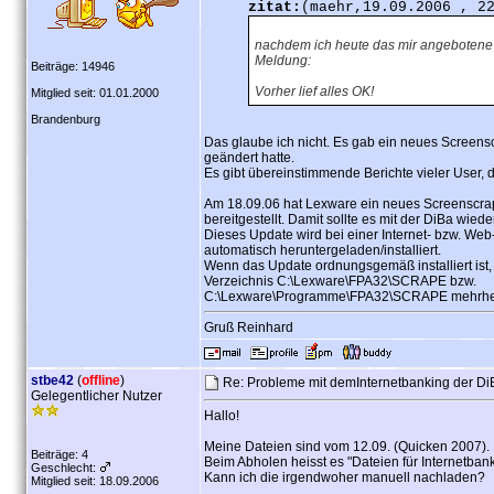
zitat:
(maehr,19.09.2006 , 2
nachdem ich heute das mir angebotene U
Meldung:
Beiträge: 14946
Vorher lief alles OK!
Mitglied seit: 01.01.2000
Brandenburg
Das glaube ich nicht. Es gab ein neues Screens
geändert hatte.
Es gibt übereinstimmende Berichte vieler User, 
Am 18.09.06 hat Lexware ein neues Screenscr
bereitgestellt. Damit sollte es mit der DiBa wiede
Dieses Update wird bei einer Internet- bzw. We
automatisch heruntergeladen/installiert.
Wenn das Update ordnungsgemäß installiert ist,
Verzeichnis C:\Lexware\FPA32\SCRAPE bzw.
C:\Lexware\Programme\FPA32\SCRAPE mehrheit
Gruß Reinhard
stbe42
(
offline
)
Re: Probleme mit demInternetbanking der D
Gelegentlicher Nutzer
Hallo!
Meine Dateien sind vom 12.09. (Quicken 2007). 
Beiträge: 4
Beim Abholen heisst es "Dateien für Internetbanki
Geschlecht:
Kann ich die irgendwoher manuell nachladen?
Mitglied seit: 18.09.2006