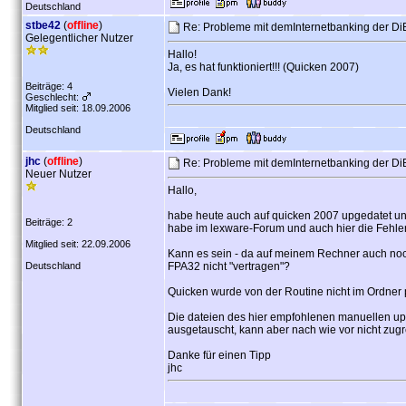
Deutschland
stbe42
(
offline
)
Re: Probleme mit demInternetbanking der D
Gelegentlicher Nutzer
Hallo!
Ja, es hat funktioniert!!! (Quicken 2007)
Beiträge: 4
Vielen Dank!
Geschlecht:
Mitglied seit: 18.09.2006
Deutschland
jhc
(
offline
)
Re: Probleme mit demInternetbanking der D
Neuer Nutzer
Hallo,
habe heute auch auf quicken 2007 upgedatet und 
Beiträge: 2
habe im lexware-Forum und auch hier die Fehle
Mitglied seit: 22.09.2006
Kann es sein - da auf meinem Rechner auch noch
Deutschland
FPA32 nicht "vertragen"?
Quicken wurde von der Routine nicht im Ordner 
Die dateien des hier empfohlenen manuellen upda
ausgetauscht, kann aber nach wie vor nicht zugr
Danke für einen Tipp
jhc