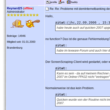
Reynard25
(
offline
)
Re: Re: Probleme mit demInternetbanking d
Administrator
Hallo,
zitat:
(jhc,22.09.2006 , 15:
habe heute auch auf quicken 2007 upgeda
Beiträge: 14946
no function? Das ist die genaue Fehlermeldung
Mitglied seit: 01.01.2000
zitat:
Brandenburg
habe im lexware-Forum und auch hier d
Der ScreenScraping-Client wird gestartet, oder 
zitat:
Kann es sein - da auf meinem Rechner a
2007 im Ordner FPA32 nicht "vertragen
Normalerweise ist das kein Problem.
zitat:
Quicken wurde von der Routine nicht im
2007.