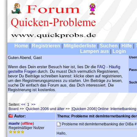
Home
|
Registrieren
|
Mitgliederliste
|
Suchen
|
Hilfe
|
Lampen aus
|
Login
Guten Abend, Gast
User
Wenn dies Dein erster Besuch hier ist, lies Dir die
FAQ - Häufig
Pass
gestellte Fragen
durch. Du musst Dich vermutlich Registrieren,
bevor Du Beiträge schreiben kannst: klicke oben auf registrieren,
um den Registrierungsprozess zu starten. Um Beiträge zu lesen,
Such
suche Dir einfach das Forum aus, das Dich interessiert. Die
Registrierung ist kostenlos.
Seiten:
<< 1 >>
Board
>>
Quicken 2006 und älter
>>
[Quicken 2006] Online: Internetbankin
Autor:
Thema: Probleme mit demInternetbanking der
maehr
(
offline
)
Probleme mit demInternetbanking der DiBa
#
Regelmäßiger Nutzer
Hallo,