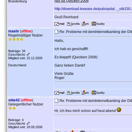
Nur für Quicken 2006
Brandenburg
http://download.lexware.de/pub/updat..._olb330.
Gruß Reinhard
maehr
(
offline
)
Re: Probleme mit demInternetbanking der D
Regelmäßiger Nutzer
Hallo,
ich hab es geschafft!!
Beiträge: 34
Geschlecht:
Es klappt!! (Quickien 2006)
Mitglied seit: 15.12.2005
Deutschland
Ganz lieben Dank!!
Viele Grüße
Roger
stbe42
(
offline
)
Re: Probleme mit demInternetbanking der D
Gelegentlicher Nutzer
Hi, ich freu mich schon auf heut abend
Beiträge: 4
Geschlecht:
Mitglied seit: 18.09.2006