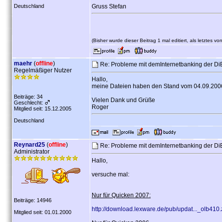
Deutschland
Gruss Stefan
(Bisher wurde dieser Beitrag 1 mal editiert, als letztes vo
maehr
(
offline
)
Re: Probleme mit demInternetbanking der D
Regelmäßiger Nutzer
Hallo,
meine Dateien haben den Stand vom 04.09.2006
Beiträge: 34
Vielen Dank und Grüße
Geschlecht:
Roger
Mitglied seit: 15.12.2005
Deutschland
Reynard25
(
offline
)
Re: Probleme mit demInternetbanking der D
Administrator
Hallo,
versuche mal:
Nur für Quicken 2007:
Beiträge: 14946
http://download.lexware.de/pub/updat..._olb410.
Mitglied seit: 01.01.2000