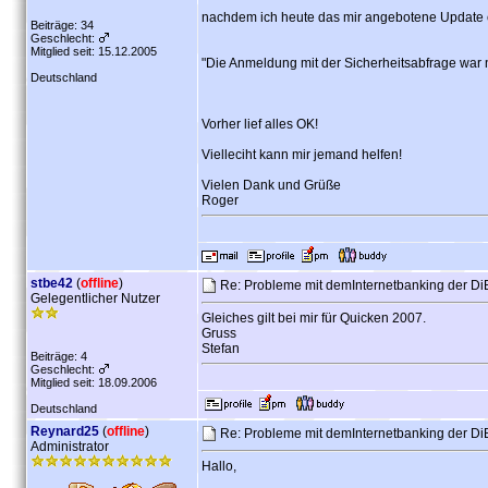
nachdem ich heute das mir angebotene Update ei
Beiträge: 34
Geschlecht:
Mitglied seit: 15.12.2005
"Die Anmeldung mit der Sicherheitsabfrage war n
Deutschland
Vorher lief alles OK!
Vielleciht kann mir jemand helfen!
Vielen Dank und Grüße
Roger
stbe42
(
offline
)
Re: Probleme mit demInternetbanking der D
Gelegentlicher Nutzer
Gleiches gilt bei mir für Quicken 2007.
Gruss
Stefan
Beiträge: 4
Geschlecht:
Mitglied seit: 18.09.2006
Deutschland
Reynard25
(
offline
)
Re: Probleme mit demInternetbanking der D
Administrator
Hallo,