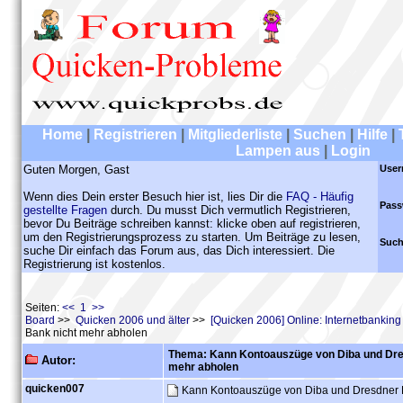
Home
|
Registrieren
|
Mitgliederliste
|
Suchen
|
Hilfe
|
Lampen aus
|
Login
Guten Morgen, Gast
User
Wenn dies Dein erster Besuch hier ist, lies Dir die
FAQ - Häufig
Pass
gestellte Fragen
durch. Du musst Dich vermutlich Registrieren,
bevor Du Beiträge schreiben kannst: klicke oben auf registrieren,
um den Registrierungsprozess zu starten. Um Beiträge zu lesen,
Such
suche Dir einfach das Forum aus, das Dich interessiert. Die
Registrierung ist kostenlos.
Seiten:
<< 1 >>
Board
>>
Quicken 2006 und älter
>>
[Quicken 2006] Online: Internetbankin
Bank nicht mehr abholen
Thema: Kann Kontoauszüge von Diba und Dre
Autor:
mehr abholen
quicken007
Kann Kontoauszüge von Diba und Dresdner 