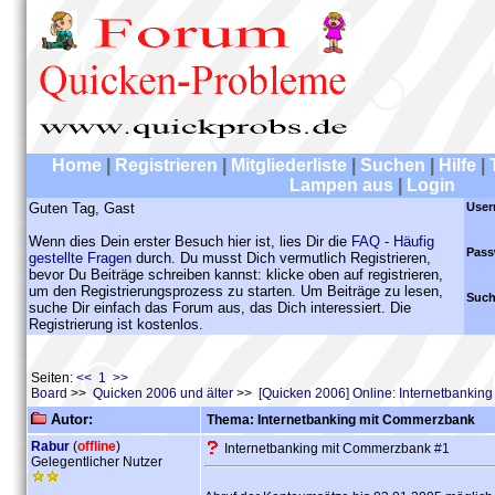
Home
|
Registrieren
|
Mitgliederliste
|
Suchen
|
Hilfe
|
Lampen aus
|
Login
Guten Tag, Gast
User
Wenn dies Dein erster Besuch hier ist, lies Dir die
FAQ - Häufig
Pass
gestellte Fragen
durch. Du musst Dich vermutlich Registrieren,
bevor Du Beiträge schreiben kannst: klicke oben auf registrieren,
um den Registrierungsprozess zu starten. Um Beiträge zu lesen,
Such
suche Dir einfach das Forum aus, das Dich interessiert. Die
Registrierung ist kostenlos.
Seiten:
<< 1 >>
Board
>>
Quicken 2006 und älter
>>
[Quicken 2006] Online: Internetbankin
Autor:
Thema: Internetbanking mit Commerzbank
Rabur
(
offline
)
Internetbanking mit Commerzbank
#1
Gelegentlicher Nutzer