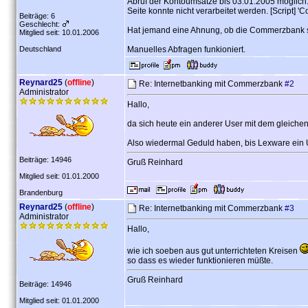
Abruf der Kontoumsätze bis 03.01.2005 möglich
Seite konnte nicht verarbeitet werden. [Script] 
Beiträge: 6
Geschlecht:
Hat jemand eine Ahnung, ob die Commerzbank sc
Mitglied seit: 10.01.2006
Deutschland
Manuelles Abfragen funkioniert.
Reynard25
(
offline
)
Re: Internetbanking mit Commerzbank
#2
Administrator
Hallo,
da sich heute ein anderer User mit dem gleiche
Also wiedermal Geduld haben, bis Lexware ein U
Beiträge: 14946
Gruß Reinhard
Mitglied seit: 01.01.2000
Brandenburg
Reynard25
(
offline
)
Re: Internetbanking mit Commerzbank
#3
Administrator
Hallo,
wie ich soeben aus gut unterrichteten Kreisen
so dass es wieder funktionieren müßte.
Gruß Reinhard
Beiträge: 14946
Mitglied seit: 01.01.2000