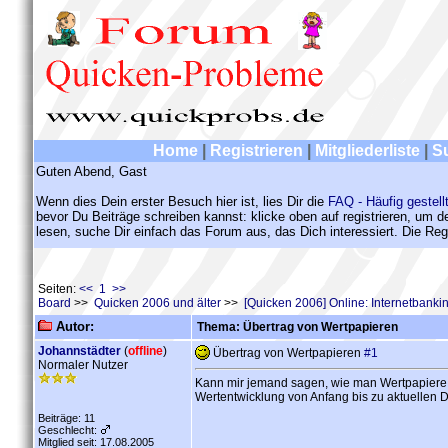
Home
|
Registrieren
|
Mitgliederliste
|
S
Guten Abend, Gast
Wenn dies Dein erster Besuch hier ist, lies Dir die
FAQ - Häufig gestell
bevor Du Beiträge schreiben kannst: klicke oben auf registrieren, um 
lesen, suche Dir einfach das Forum aus, das Dich interessiert. Die Regi
Seiten:
<< 1 >>
Board
>>
Quicken 2006 und älter
>>
[Quicken 2006] Online: Internetbank
Autor:
Thema: Übertrag von Wertpapieren
Johannstädter
(
offline
)
Übertrag von Wertpapieren
#1
Normaler Nutzer
Kann mir jemand sagen, wie man Wertpapiere vo
Wertentwicklung von Anfang bis zu aktuellen Da
Beiträge: 11
Geschlecht:
Mitglied seit: 17.08.2005