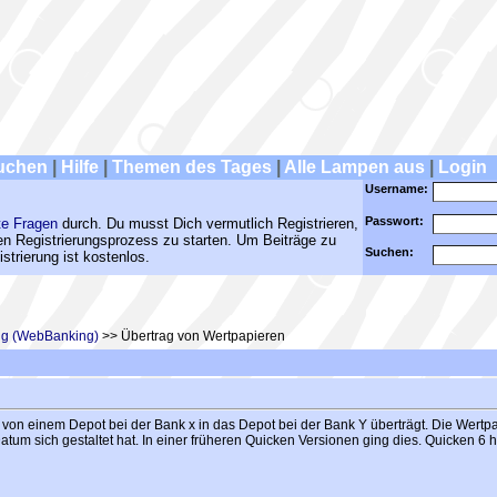
uchen
|
Hilfe
|
Themen des Tages
|
Alle Lampen aus
|
Login
Username:
Passwort:
te Fragen
durch. Du musst Dich vermutlich Registrieren,
den Registrierungsprozess zu starten. Um Beiträge zu
Suchen:
strierung ist kostenlos.
ing (WebBanking)
>> Übertrag von Wertpapieren
n einem Depot bei der Bank x in das Depot bei der Bank Y überträgt. Die Wertpapie
tum sich gestaltet hat. In einer früheren Quicken Versionen ging dies. Quicken 6 h