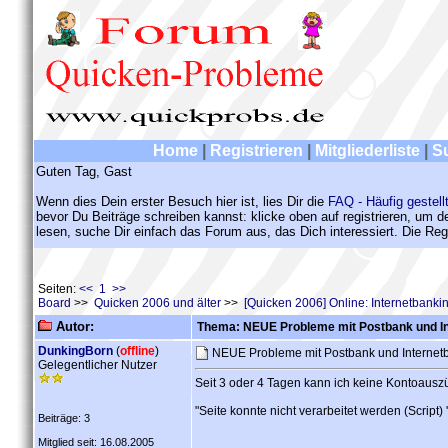
Home
|
Registrieren
|
Mitgliederliste
|
S
Guten Tag, Gast
Wenn dies Dein erster Besuch hier ist, lies Dir die
FAQ - Häufig gestell
bevor Du Beiträge schreiben kannst: klicke oben auf registrieren, um 
lesen, suche Dir einfach das Forum aus, das Dich interessiert. Die Regi
Seiten:
<< 1 >>
Board
>>
Quicken 2006 und älter
>>
[Quicken 2006] Online: Internetbank
Autor:
Thema: NEUE Probleme mit Postbank und In
DunkingBorn
(
offline
)
NEUE Probleme mit Postbank und Internet
Gelegentlicher Nutzer
Seit 3 oder 4 Tagen kann ich keine Kontoausz
"Seite konnte nicht verarbeitet werden (Script
Beiträge: 3
Mitglied seit: 16.08.2005