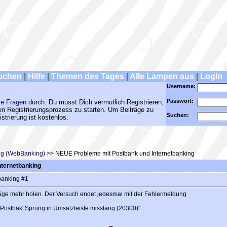
uchen
|
Hilfe
|
Themen des Tages
|
Alle Lampen aus
|
Login
Username:
Passwort:
te Fragen
durch. Du musst Dich vermutlich Registrieren,
den Registrierungsprozess zu starten. Um Beiträge zu
Suchen:
strierung ist kostenlos.
ing (WebBanking)
>> NEUE Probleme mit Postbank und Internetbanking
ternetbanking
banking
#1
üge mehr holen. Der Versuch endet jedesmal mit der Fehlermeldung
) 'Postbak' Sprung in Umsatzleiste misslang (20300)"