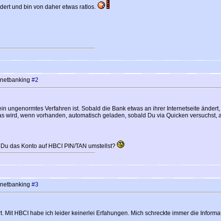
dert und bin von daher etwas ratlos.
rnetbanking
#2
ein ungenormtes Verfahren ist. Sobald die Bank etwas an ihrer Internetseite ändert,
as wird, wenn vorhanden, automatisch geladen, sobald Du via Quicken versuchst, a
m Du das Konto auf HBCI PIN/TAN umstellst?
rnetbanking
#3
ort. Mit HBCI habe ich leider keinerlei Erfahungen. Mich schreckte immer die Info