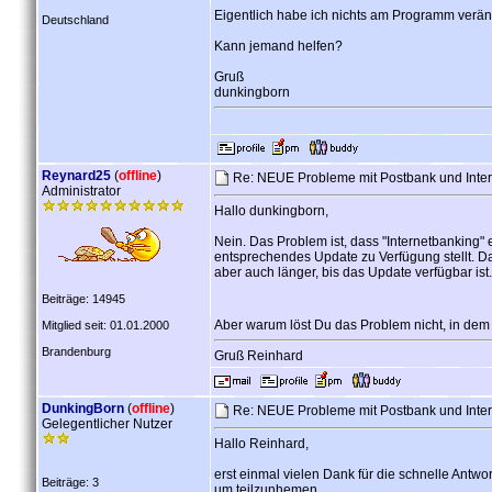
Eigentlich habe ich nichts am Programm verän
Deutschland
Kann jemand helfen?
Gruß
dunkingborn
Reynard25
(
offline
)
Re: NEUE Probleme mit Postbank und Inte
Administrator
Hallo dunkingborn,
Nein. Das Problem ist, dass "Internetbanking" 
entsprechendes Update zu Verfügung stellt. D
aber auch länger, bis das Update verfügbar ist.
Beiträge: 14945
Aber warum löst Du das Problem nicht, in de
Mitglied seit: 01.01.2000
Brandenburg
Gruß Reinhard
DunkingBorn
(
offline
)
Re: NEUE Probleme mit Postbank und Inte
Gelegentlicher Nutzer
Hallo Reinhard,
erst einmal vielen Dank für die schnelle Antw
Beiträge: 3
um teilzunhemen.