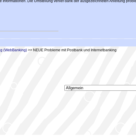
lte Informationen. Die Umstellung verlief dank der ausgezeichneten Anleitung probl
ing (WebBanking)
>> NEUE Probleme mit Postbank und Internetbanking