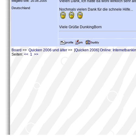
Mitglied seit: 16.08.2005
Vielen Dank, ich hatte da wohl wirklich sehr a
Deutschland
Nochmals vielen Dank für die schnele Hilfe...
Viele Grüße DunkingBorn
Board
>>
Quicken 2006 und älter
>>
[Quicken 2006] Online: Internetbank
Seiten:
<< 1 >>