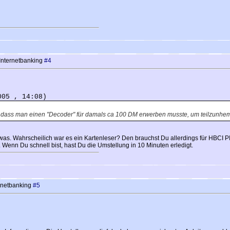
Internetbanking
#4
005 , 14:08)
n, dass man einen "Decoder" für damals ca 100 DM erwerben musste, um teilzunhe
as. Wahrscheilich war es ein Kartenleser? Den brauchst Du allerdings für HBCI P
. Wenn Du schnell bist, hast Du die Umstellung in 10 Minuten erledigt.
rnetbanking
#5