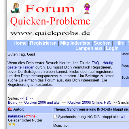
Home
|
Registrieren
|
Mitgliederliste
|
Suchen
|
Hilfe
|
Lampen aus
|
Login
Guten Tag, Gast
User
Wenn dies Dein erster Besuch hier ist, lies Dir die
FAQ - Häufig
Pass
gestellte Fragen
durch. Du musst Dich vermutlich Registrieren,
bevor Du Beiträge schreiben kannst: klicke oben auf registrieren,
um den Registrierungsprozess zu starten. Um Beiträge zu lesen,
Such
suche Dir einfach das Forum aus, das Dich interessiert. Die
Registrierung ist kostenlos.
Seiten:
<< 1 >>
Board
>>
Quicken 2006 und älter
>>
[Quicken 2006] Online: HBCI
>> Synchro
Autor:
Thema: Synchronisierung ING-DiBa klappt nic
naumaxe
(
offline
)
Synchronisierung ING-DiBa klappt nicht
#1
Gelegentlicher Nutzer
Moin, moin,