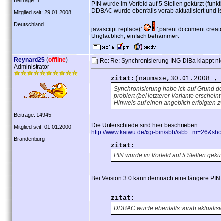
Beiträge: 3
PIN wurde im Vorfeld auf 5 Stellen gekürzt (funkti
DDBAC wurde ebenfalls vorab aktualisiert und i
Mitglied seit: 29.01.2008
Deutschland
javascript:replace('
',parent.document.creat
Unglaublich, einfach behämmert
Reynard25
(
offline
)
Re: Re: Synchronisierung ING-DiBa klappt ni
Administrator
zitat:
(naumaxe,30.01.2008 ,
Synchronisierung habe ich auf Grund d
probiert (bei letzterer Variante ersche
Hinweis auf einen angeblich erfolgten z
Beiträge: 14945
Die Unterschiede sind hier beschrieben:
Mitglied seit: 01.01.2000
http://www.kaiwu.de/cgi-bin/sbb//sbb...m=26&s
Brandenburg
zitat:
PIN wurde im Vorfeld auf 5 Stellen gekürz
Bei Version 3.0 kann demnach eine längere PIN
zitat:
DDBAC wurde ebenfalls vorab aktualisier