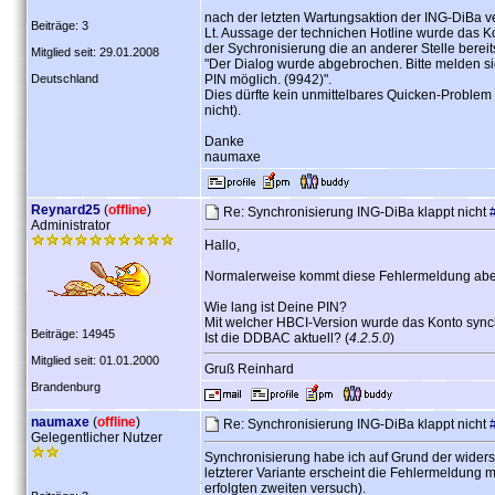
nach der letzten Wartungsaktion der ING-DiBa 
Beiträge: 3
Lt. Aussage der technichen Hotline wurde das K
der Sychronisierung die an anderer Stelle bere
Mitglied seit: 29.01.2008
"Der Dialog wurde abgebrochen. Bitte melden sie
Deutschland
PIN möglich. (9942)".
Dies dürfte kein unmittelbares Quicken-Problem 
nicht).
Danke
naumaxe
Reynard25
(
offline
)
Re: Synchronisierung ING-DiBa klappt nicht
Administrator
Hallo,
Normalerweise kommt diese Fehlermeldung aber, 
Wie lang ist Deine PIN?
Mit welcher HBCI-Version wurde das Konto synch
Beiträge: 14945
Ist die DDBAC aktuell? (
4.2.5.0
)
Mitglied seit: 01.01.2000
Gruß Reinhard
Brandenburg
naumaxe
(
offline
)
Re: Synchronisierung ING-DiBa klappt nicht
Gelegentlicher Nutzer
Synchronisierung habe ich auf Grund der widers
letzterer Variante erscheint die Fehlermeldung 
erfolgten zweiten versuch).