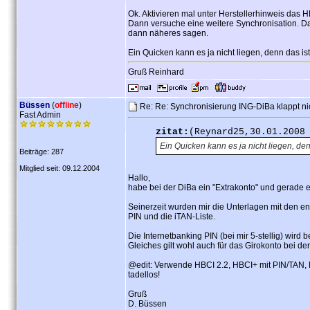
Ok. Aktivieren mal unter Herstellerhinweis das H
Dann versuche eine weitere Synchronisation. Da
dann näheres sagen.
Ein Quicken kann es ja nicht liegen, denn das is
Gruß Reinhard
Büssen
(
offline
)
Re: Re: Synchronisierung ING-DiBa klappt ni
Fast Admin
zitat:
(Reynard25,30.01.2008
Ein Quicken kann es ja nicht liegen, den
Beiträge: 287
Mitglied seit: 09.12.2004
Hallo,
habe bei der DiBa ein "Extrakonto" und gerade
Seinerzeit wurden mir die Unterlagen mit den e
PIN und die iTAN-Liste.
Die Internetbanking PIN (bei mir 5-stellig) wird b
Gleiches gilt wohl auch für das Girokonto bei de
@edit: Verwende HBCI 2.2, HBCI+ mit PIN/TAN, 
tadellos!
Gruß
D. Büssen