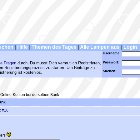
uchen
|
Hilfe
|
Themen des Tages
|
Alle Lampen aus
|
Login
Username:
Passwort:
te Fragen
durch. Du musst Dich vermutlich Registrieren,
den Registrierungsprozess zu starten. Um Beiträge zu
Suchen:
strierung ist kostenlos.
Online-Konten bei derselben Bank
ank
nk
#16
ters