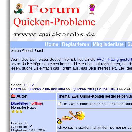
Home
|
Registrieren
|
Mitgliederliste
|
S
Guten Abend, Gast
Wenn dies Dein erster Besuch hier ist, lies Dir die
FAQ - Häufig gestell
bevor Du Beiträge schreiben kannst: klicke oben auf registrieren, um 
lesen, suche Dir einfach das Forum aus, das Dich interessiert. Die Regi
Seiten:
<<
1
2
Board
>>
Quicken 2006 und älter
>>
[Quicken 2006] Online: HBCI
>> Zwei 
Autor:
Thema: Zwei Online-Konten bei derselben B
BlueFilbert
(
offline
)
Re: Zwei Online-Konten bei derselben Ba
Normaler Nutzer
Beiträge: 11
Geschlecht:
ich versuchs späder mal an dem pc meines va
Mitglied seit: 30.10.2007