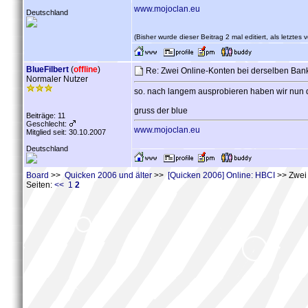
www.mojoclan.eu
Deutschland
(Bisher wurde dieser Beitrag 2 mal editiert, als letztes
BlueFilbert
(
offline
)
Re: Zwei Online-Konten bei derselben Ba
Normaler Nutzer
so. nach langem ausprobieren haben wir nun da
gruss der blue
Beiträge: 11
Geschlecht:
www.mojoclan.eu
Mitglied seit: 30.10.2007
Deutschland
Board
>>
Quicken 2006 und älter
>>
[Quicken 2006] Online: HBCI
>> Zwei 
Seiten:
<<
1
2