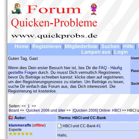
Home
|
Registrieren
|
Mitgliederliste
|
Suchen
|
Hilfe
|
Lampen aus
|
Login
Guten Tag, Gast
User
Wenn dies Dein erster Besuch hier ist, lies Dir die
FAQ - Häufig
Pass
gestellte Fragen
durch. Du musst Dich vermutlich Registrieren,
bevor Du Beiträge schreiben kannst: klicke oben auf registrieren,
um den Registrierungsprozess zu starten. Um Beiträge zu lesen,
Such
suche Dir einfach das Forum aus, das Dich interessiert. Die
Registrierung ist kostenlos.
Seiten:
<< 1 >>
Board
>>
Quicken 2006 und älter
>>
[Quicken 2006] Online: HBCI
>> HBCI 
Autor:
Thema: HBCI und CC-Bank
klammeraffe
(
offline
)
HBCI und CC-Bank
#1
Experte
Hallo,