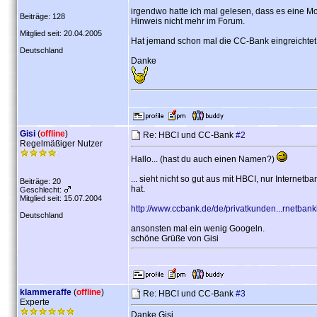
irgendwo hatte ich mal gelesen, dass es eine Mo
Beiträge: 128
Hinweis nicht mehr im Forum.
Mitglied seit: 20.04.2005
Hat jemand schon mal die CC-Bank eingreichtet
Deutschland
Danke
Gisi
(
offline
)
Re: HBCI und CC-Bank
#2
Regelmäßiger Nutzer
Hallo... (hast du auch einen Namen?)
... sieht nicht so gut aus mit HBCI, nur Internet
Beiträge: 20
hat.
Geschlecht:
Mitglied seit: 15.07.2004
http://www.ccbank.de/de/privatkunden...rnetbank
Deutschland
ansonsten mal ein wenig Googeln.
schöne Grüße von Gisi
klammeraffe
(
offline
)
Re: HBCI und CC-Bank
#3
Experte
Danke Gisi,