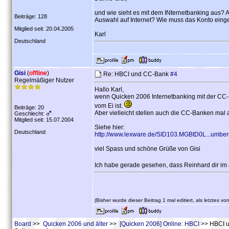
und wie sieht es mit dem INternetbanking aus? A
Beiträge: 128
Auswahl auf Internet? Wie muss das Konto einge
Mitglied seit: 20.04.2005
Karl
Deutschland
Gisi
(
offline
)
Re: HBCI und CC-Bank
#4
Regelmäßiger Nutzer
Hallo Karl,
wenn Quicken 2006 Internetbanking mit der CC-B
vom Ei ist.
Beiträge: 20
Aber vielleicht stellen auch die CC-Banken mal
Geschlecht:
Mitglied seit: 15.07.2004
Siehe hier:
Deutschland
http://www.lexware.de/SID103.MGBtD0L...umbe
viel Spass und schöne Grüße von Gisi
Ich habe gerade gesehen, dass Reinhard dir im 
(Bisher wurde dieser Beitrag 1 mal editiert, als letztes vo
Board
>>
Quicken 2006 und älter
>>
[Quicken 2006] Online: HBCI
>> HBCI 