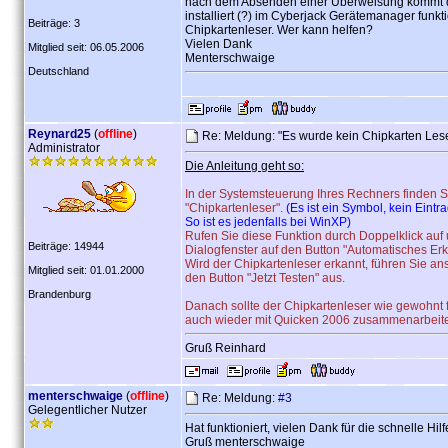
nach dem Absenden einer Überweisung kommt di
installiert (?) im Cyberjack Gerätemanager funkt
Beiträge: 3
Chipkartenleser. Wer kann helfen?
Vielen Dank
Mitglied seit: 06.05.2006
Menterschwaige
Deutschland
Reynard25
(
offline
)
Re: Meldung: "Es wurde kein Chipkarten Les
Administrator
Die Anleitung geht so:
In der Systemsteuerung Ihres Rechners finden S
"Chipkartenleser".
(Es ist ein Symbol, kein Eint
So ist es jedenfalls bei WinXP)
Rufen Sie diese Funktion durch Doppelklick auf
Beiträge: 14944
Dialogfenster auf den Button "Automatisches Er
Wird der Chipkartenleser erkannt, führen Sie a
Mitglied seit: 01.01.2000
den Button "Jetzt Testen" aus.
Brandenburg
Danach sollte der Chipkartenleser wie gewohnt 
auch wieder mit Quicken 2006 zusammenarbeit
Gruß Reinhard
menterschwaige
(
offline
)
Re: Meldung:
#3
Gelegentlicher Nutzer
Hat funktioniert, vielen Dank für die schnelle Hilf
Gruß menterschwaige