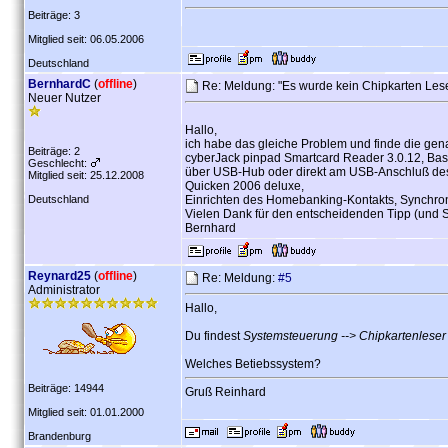
Beiträge: 3
Mitglied seit: 06.05.2006
Deutschland
BernhardC
(
offline
)
Re: Meldung: "Es wurde kein Chipkarten Les
Neuer Nutzer
Hallo,
ich habe das gleiche Problem und finde die gena
Beiträge: 2
cyberJack pinpad Smartcard Reader 3.0.12, Ba
Geschlecht:
über USB-Hub oder direkt am USB-Anschluß de
Mitglied seit: 25.12.2008
Quicken 2006 deluxe,
Deutschland
Einrichten des Homebanking-Kontakts, Synchronis
Vielen Dank für den entscheidenden Tipp (und 
Bernhard
Reynard25
(
offline
)
Re: Meldung:
#5
Administrator
Hallo,
Du findest
Systemsteuerung --> Chipkartenleser
Welches Betiebssystem?
Beiträge: 14944
Gruß Reinhard
Mitglied seit: 01.01.2000
Brandenburg