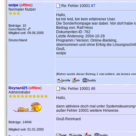
wolpe
(
offline
)
Re: Fehler 10001
#7
Normaler Nutzer
Hallo,
tut mir leid, bin kein erfahrener User.
Die Sonderhompage war dabei. Von dort habe ic
Beiträge: 10
Beitrag von: Ralf Hess
Geschlecht:
Dokumenten-ID: 762
Mitglied seit: 09.06.2005
Letzte Änderung: 2004-10-29
Deutschland
Programm / Version: Online-Banking,
übernommen und ohne Erfolg die Lösungsschri
Gruß,
wolpe
(Bisher wurde dieser Beitrag 1 mal editiert, als letztes vo
Reynard25
(
offline
)
Re: Fehler 10001
#8
Administrator
Hallo,
dann aktiviere doch mal unter Systemsteuerung
außer Fehler 10001 weitere Hinweise.
Gruß Reinhard
Beiträge: 14946
Mitglied seit: 01.01.2000