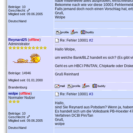
habe mittlerweile alles ausprobiert, einschließl
Bekomme nach wie vor diese 10001-Fehlermeldu
Beiträge: 10
Falls jemand doch noch einen Vorschlag hat, erbit
Geschlecht:
Gruß,
Mitglied seit: 09.06.2005
Wolpe
Deutschland
Reynard25
(
offline
)
Re: Fehler 10001
#2
Administrator
Hallo Wolpe,
um welche Bank/BLZ handelt es sich? (Es gibt vi
Geht es um HBCI PIN/TAN, Chipkarte oder Diske
Beiträge: 14946
Gruß Reinhard
Mitglied seit: 01.01.2000
Brandenburg
wolpe
(
offline
)
Re: Fehler 10001
#3
Normaler Nutzer
Hallo,
sind Sie Reynard aus Potsdam? Wenn ja, haben 
Es handelt sich um die Volksbank PB-Hoexter 
Beiträge: 10
Verfahren DCBI Pin/Tan
Geschlecht:
Gruß,
Mitglied seit: 09.06.2005
wolpe
Deutschland