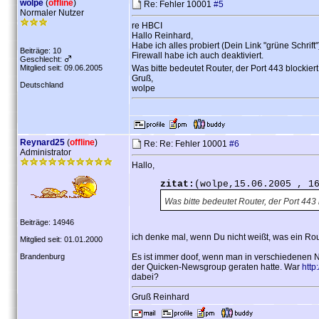
wolpe
(
offline
)
Re: Fehler 10001
#5
Normaler Nutzer
re HBCI
Hallo Reinhard,
Habe ich alles probiert (Dein Link "grüne Schrif
Beiträge: 10
Firewall habe ich auch deaktiviert.
Geschlecht:
Mitglied seit: 09.06.2005
Was bitte bedeutet Router, der Port 443 blockiert
Gruß,
Deutschland
wolpe
Reynard25
(
offline
)
Re: Re: Fehler 10001
#6
Administrator
Hallo,
zitat:
(wolpe,15.06.2005 , 1
Was bitte bedeutet Router, der Port 443 
Beiträge: 14946
ich denke mal, wenn Du nicht weißt, was ein Rou
Mitglied seit: 01.01.2000
Brandenburg
Es ist immer doof, wenn man in verschiedenen Ne
der Quicken-Newsgroup geraten hatte. War
http
dabei?
Gruß Reinhard