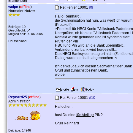
Brandenburg
wolpe
(
offline
)
Re: Fehler 10001
#9
Normaler Nutzer
Hallo Reinhard,
die Sychronisation hat nun, was weiß ich warum
(Protokoll):
Beiträge: 10
>Protokoll für HBCI Konto:´Volksbank Paderborn
Geschlecht:
Überprüfen, ob Kontakt `Volksbank Paderborn-Höxt
Mitglied seit: 09.06.2005
Kontakt wurde gefunden und ist synchronisiert.
Deutschland
Prüfen der Pin
HBCI und Pin wird an die Bank übermittelt...
Verbindung zur bank wird hergestellt...
Das HBCI Banksystem reagiert nicht (Zeitübersc
Dialog wurde deshalb abgebrochen. <
Ich denke, daß ich diesen Sachverhalt der Bank m
Gruß und zunächst besten Dank,
wolpe
Reynard25
(
offline
)
Re: Fehler 10001
#10
Administrator
Hallochen,
hast Du eine
fünfstellige
PIN?
Gruß Reinhard
Beiträge: 14946