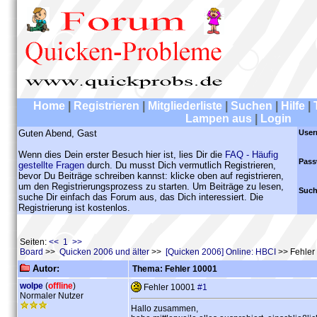
Home
|
Registrieren
|
Mitgliederliste
|
Suchen
|
Hilfe
|
Lampen aus
|
Login
Guten Abend, Gast
User
Wenn dies Dein erster Besuch hier ist, lies Dir die
FAQ - Häufig
Pass
gestellte Fragen
durch. Du musst Dich vermutlich Registrieren,
bevor Du Beiträge schreiben kannst: klicke oben auf registrieren,
um den Registrierungsprozess zu starten. Um Beiträge zu lesen,
Such
suche Dir einfach das Forum aus, das Dich interessiert. Die
Registrierung ist kostenlos.
Seiten:
<< 1 >>
Board
>>
Quicken 2006 und älter
>>
[Quicken 2006] Online: HBCI
>> Fehler
Autor:
Thema: Fehler 10001
wolpe
(
offline
)
Fehler 10001
#1
Normaler Nutzer
Hallo zusammen,