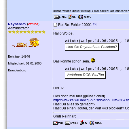
(Bisher wurde dieser Beitrag 1 mal editiert, als letztes vo
Reynard25
(
offline
)
Re: Re: Fehler 10001
#4
Administrator
Hallo Wolpe,
zitat:
(wolpe,14.06.2005 , 1
sind Sie Reynard aus Potsdam?
Beiträge: 14946
Das könnte schon sein.
Mitglied seit: 01.01.2000
zitat:
(wolpe,14.06.2005 , 1
Brandenburg
Verfahren DCBI Pin/Tan
HBCI?
Lies doch mal hier (grüne Schrift).
http://www.kaiwu.de/cgi-bin/sbb//sbb...um=26&
Hast Du alles so gemacht?
Hast Du einen Router, der Port 443 blockiert? Od
Gruß Reinhard