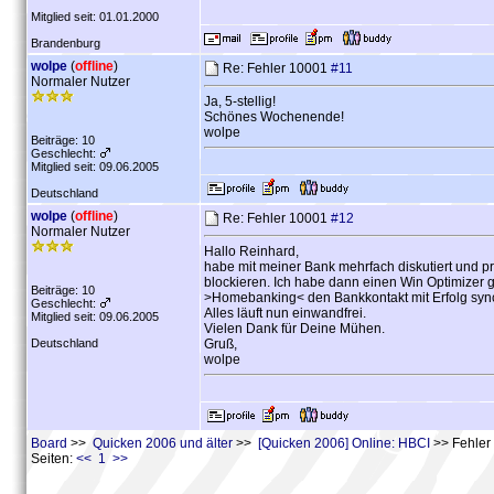
Mitglied seit: 01.01.2000
Brandenburg
wolpe
(
offline
)
Re: Fehler 10001
#11
Normaler Nutzer
Ja, 5-stellig!
Schönes Wochenende!
wolpe
Beiträge: 10
Geschlecht:
Mitglied seit: 09.06.2005
Deutschland
wolpe
(
offline
)
Re: Fehler 10001
#12
Normaler Nutzer
Hallo Reinhard,
habe mit meiner Bank mehrfach diskutiert und p
blockieren. Ich habe dann einen Win Optimizer g
Beiträge: 10
>Homebanking< den Bankkontakt mit Erfolg syncr
Geschlecht:
Alles läuft nun einwandfrei.
Mitglied seit: 09.06.2005
Vielen Dank für Deine Mühen.
Deutschland
Gruß,
wolpe
Board
>>
Quicken 2006 und älter
>>
[Quicken 2006] Online: HBCI
>> Fehler
Seiten:
<< 1 >>