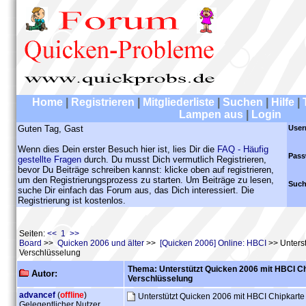
Home
|
Registrieren
|
Mitgliederliste
|
Suchen
|
Hilfe
|
Lampen aus
|
Login
Guten Tag, Gast
User
Wenn dies Dein erster Besuch hier ist, lies Dir die
FAQ - Häufig
Pass
gestellte Fragen
durch. Du musst Dich vermutlich Registrieren,
bevor Du Beiträge schreiben kannst: klicke oben auf registrieren,
um den Registrierungsprozess zu starten. Um Beiträge zu lesen,
Such
suche Dir einfach das Forum aus, das Dich interessiert. Die
Registrierung ist kostenlos.
Seiten:
<< 1 >>
Board
>>
Quicken 2006 und älter
>>
[Quicken 2006] Online: HBCI
>> Unters
Verschlüsselung
Thema: Unterstützt Quicken 2006 mit HBCI C
Autor:
Verschlüsselung
advancef
(
offline
)
Unterstützt Quicken 2006 mit HBCI Chipkart
Gelegentlicher Nutzer