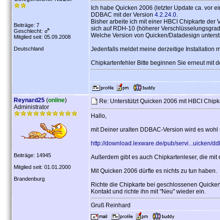
Ich habe Quicken 2006 (letzter Update ca. vor 
DDBAC mit der Version
4.2.24.0
.
Bisher arbeite ich mit einer HBCI Chipkarte der 
Beiträge: 7
sich auf RDH-10 (höherer Verschlüsselungsgrad
Geschlecht:
Welche Version von Quicken/Datadesign unters
Mitglied seit: 05.09.2008
Deutschland
Jedenfalls meldet meine derzeitige Installation
Chipkartenfehler Bitte beginnen Sie erneut mit de
Reynard25
(
online
)
Re: Unterstützt Quicken 2006 mit HBCI Chip
Administrator
Hallo,
mit Deiner uralten DDBAC-Version wird es wohl n
http://download.lexware.de/pub/servi...uicken/d
Beiträge: 14945
Außerdem gibt es auch Chipkartenleser, die mit d
Mitglied seit: 01.01.2000
Mit Quicken 2006 dürfte es nichts zu tun haben.
Brandenburg
Richte die Chipkarte bei geschlossenen Quicke
Kontakt und richte ihn mit "Neu" wieder ein.
Gruß Reinhard