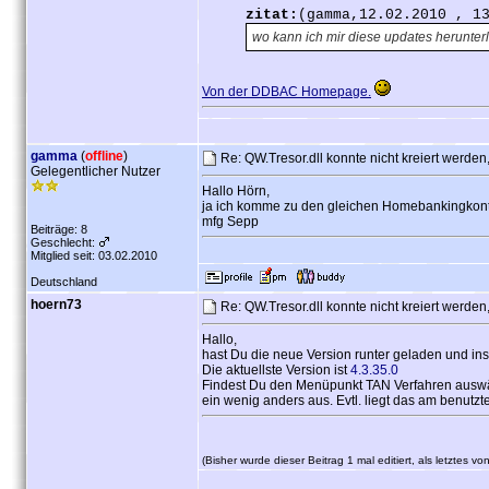
zitat:
(gamma,12.02.2010 , 1
wo kann ich mir diese updates herunte
Von der DDBAC Homepage.
gamma
(
offline
)
Re: QW.Tresor.dll konnte nicht kreiert werd
Gelegentlicher Nutzer
Hallo Hörn,
ja ich komme zu den gleichen Homebankingkontak
mfg Sepp
Beiträge: 8
Geschlecht:
Mitglied seit: 03.02.2010
Deutschland
hoern73
Re: QW.Tresor.dll konnte nicht kreiert werd
Hallo,
hast Du die neue Version runter geladen und inst
Die aktuellste Version ist
4.3.35.0
Findest Du den Menüpunkt TAN Verfahren auswäh
ein wenig anders aus. Evtl. liegt das am benutz
(Bisher wurde dieser Beitrag 1 mal editiert, als letztes 