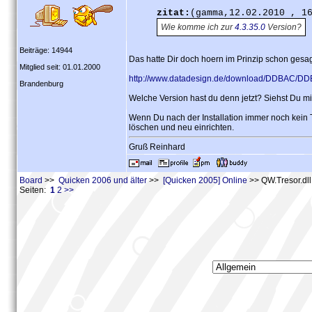
zitat:
(gamma,12.02.2010 , 1
Wie komme ich zur
4.3.35.0
Version?
Beiträge: 14944
Das hatte Dir doch hoern im Prinzip schon gesag
Mitglied seit: 01.01.2000
http://www.datadesign.de/download/DDBAC/D
Brandenburg
Welche Version hast du denn jetzt? Siehst Du mit
Wenn Du nach der Installation immer noch kein
löschen und neu einrichten.
Gruß Reinhard
Board
>>
Quicken 2006 und älter
>>
[Quicken 2005] Online
>> QW.Tresor.dll
Seiten:
1
2
>>