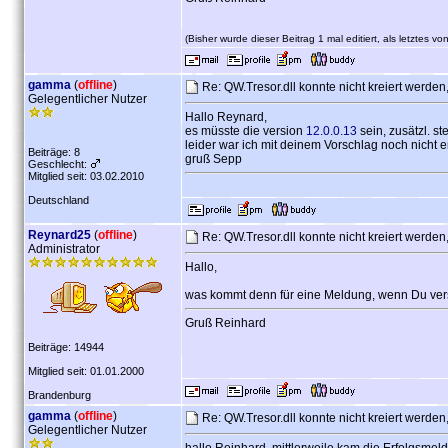
(Bisher wurde dieser Beitrag 1 mal editiert, als letztes vo
gamma
(
offline
)
Re: QW.Tresor.dll konnte nicht kreiert werd
Gelegentlicher Nutzer
Hallo Reynard,
es müsste die version
12.0.0.13
sein, zusätzl. s
leider war ich mit deinem Vorschlag noch nicht 
Beiträge: 8
gruß Sepp
Geschlecht:
Mitglied seit: 03.02.2010
Deutschland
Reynard25
(
offline
)
Re: QW.Tresor.dll konnte nicht kreiert werd
Administrator
Hallo,
was kommt denn für eine Meldung, wenn Du versu
Gruß Reinhard
Beiträge: 14944
Mitglied seit: 01.01.2000
Brandenburg
gamma
(
offline
)
Re: QW.Tresor.dll konnte nicht kreiert werd
Gelegentlicher Nutzer