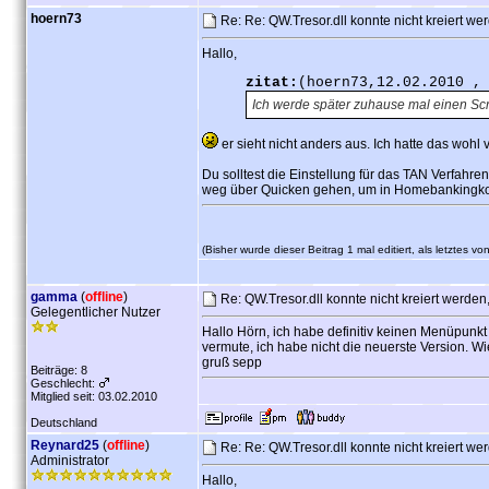
hoern73
Re: Re: QW.Tresor.dll konnte nicht kreiert 
Hallo,
zitat:
(hoern73,12.02.2010 ,
Ich werde später zuhause mal einen Scr
er sieht nicht anders aus. Ich hatte das wohl
Du solltest die Einstellung für das TAN Verfahre
weg über Quicken gehen, um in Homebankingko
(Bisher wurde dieser Beitrag 1 mal editiert, als letztes 
gamma
(
offline
)
Re: QW.Tresor.dll konnte nicht kreiert werd
Gelegentlicher Nutzer
Hallo Hörn, ich habe definitiv keinen Menüpunkt
vermute, ich habe nicht die neuerste Version. 
gruß sepp
Beiträge: 8
Geschlecht:
Mitglied seit: 03.02.2010
Deutschland
Reynard25
(
offline
)
Re: Re: QW.Tresor.dll konnte nicht kreiert 
Administrator
Hallo,