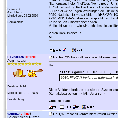
hallo Reinhard, mittlerweile kam die Erfolgsmeld
"Bankauszug holen" heißt es " keine neuen Ums
Im Online-Banking Protokoll sind folgende verd
Beiträge: 8
3060: "Teilweise liegen Warnungen od. Hinwe
Geschlecht:
9050: Nachricht teilweise fehlerhaft(HBMSG=10
Mitglied seit: 03.02.2010
9930: PIN/TAN-Verfahren widerspricht dem Leg
Deutschland
Keine neuen Umsätze vorhanden
Vielleicht weist du , wie wir auch diese letzte 
Vielen Dank im voraus
Sepp
Reynard25
(
offline
)
Re: Re: QW.Tresor.dll konnte nicht kreiert 
Administrator
Hallo,
zitat:
(gamma,11.02.2010 , 1
9930: PIN/TAN-Verfahren widerspricht d
Beiträge: 14944
Diese Meldung bedeute, dass in der Systemsteue
Mitglied seit: 01.01.2000
(Kontakt bearbeiten --> TAN-Verfahren)
Brandenburg
Gruß Reinhard
gamma
(
offline
)
Re: QW.Tresor.dll konnte nicht kreiert werd
Gelegentlicher Nutzer