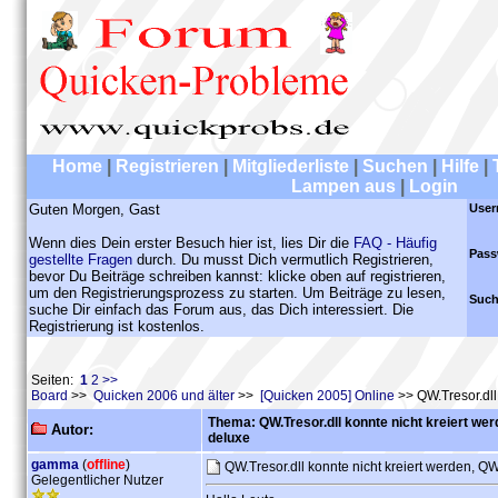
Home
|
Registrieren
|
Mitgliederliste
|
Suchen
|
Hilfe
|
Lampen aus
|
Login
Guten Morgen, Gast
User
Wenn dies Dein erster Besuch hier ist, lies Dir die
FAQ - Häufig
Pass
gestellte Fragen
durch. Du musst Dich vermutlich Registrieren,
bevor Du Beiträge schreiben kannst: klicke oben auf registrieren,
um den Registrierungsprozess zu starten. Um Beiträge zu lesen,
Such
suche Dir einfach das Forum aus, das Dich interessiert. Die
Registrierung ist kostenlos.
Seiten:
1
2
>>
Board
>>
Quicken 2006 und älter
>>
[Quicken 2005] Online
>> QW.Tresor.dll
Thema: QW.Tresor.dll konnte nicht kreiert we
Autor:
deluxe
gamma
(
offline
)
QW.Tresor.dll konnte nicht kreiert werden, 
Gelegentlicher Nutzer