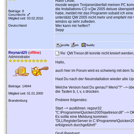
Hallo Leute,
musste wegen Troijanerüberfall meinen PC kompl
die Installations-CD v.Qw 2005 deluxe überspiel
Beiträge: 8
habe, meldet mir das Programm sobald ich eine 
Geschlecht:
unterstütz QW 2005 nicht mehr und empfahl mir Q
Mitglied seit: 03.02.2010
windos xp sehr zufieden.
Deutschland
Wer kann mir helfen?
Sepp
Reynard25
(
offline
)
Re: QW.Tresor.dll konnte nicht kreiert werd
Administrator
Hallo,
auch hier im Forum wird es schwierig mit dem 
Hast Du nach der Neuinstallation wieder alle Upd
Beiträge: 14944
Welche Version hast Du genau? Menü"?" --> übe
die Tasten b, t, v, s drücken.
Mitglied seit: 01.01.2000
Probiere folgendes:
Brandenburg
Start --> ausführen: regsvr32
"C:\Programme\Quicken2005\qwtresor.dll" --> O
Es sollte eine Meldung kommen:
"DLLRegisterServer in C:\Programme\Quicken20
erfolgreich durchgeführt!"
Gruß Reinhard