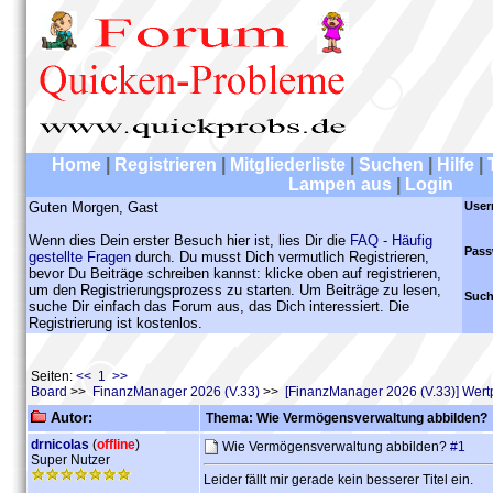
Home
|
Registrieren
|
Mitgliederliste
|
Suchen
|
Hilfe
|
Lampen aus
|
Login
Guten Morgen, Gast
User
Wenn dies Dein erster Besuch hier ist, lies Dir die
FAQ - Häufig
Pass
gestellte Fragen
durch. Du musst Dich vermutlich Registrieren,
bevor Du Beiträge schreiben kannst: klicke oben auf registrieren,
um den Registrierungsprozess zu starten. Um Beiträge zu lesen,
Such
suche Dir einfach das Forum aus, das Dich interessiert. Die
Registrierung ist kostenlos.
Seiten:
<< 1 >>
Board
>>
FinanzManager 2026 (V.33)
>>
[FinanzManager 2026 (V.33)] Wert
Autor:
Thema: Wie Vermögensverwaltung abbilden?
drnicolas
(
offline
)
Wie Vermögensverwaltung abbilden?
#1
Super Nutzer
Leider fällt mir gerade kein besserer Titel ein.