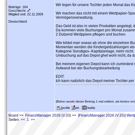
Wir legen für unsere Tochter jeden Monat das Ki
Beiträge: 164
Geschlecht:
Wir machen das nicht mit einem Wertpapier-Spa
Mitglied seit: 22.11.2009
Vermögensverwaltung.
Deutschland
Das Geld ist also in vielen Produkten angelegt
Da kommen viele Buchungen pro Monat zusammen,
2 Dutzend Wertppiere pflegen und buchen.
Wie bildet man sowas ab ohne die einzelnen B
Momentan werden die Kindergeldzahlungen als
Kategorie Sonstiges--Kapitalanlage; mehr nicht.
Umbuchung auf das Depot ghet wohl nicht, da 
Bei meinem eigenen Depot kann ich zumindest s
Aufwand bei der Buchungsbearbeitung
EDIT:
Ich kann natürlich das Depot meiner Tochter pe
(Bisher wurde dieser Beitrag 1 mal editiert, als letztes vo
Board
>>
FinanzManager 2026 (V.33)
>>
[FinanzManager 2026 (V.33)] Wert
Seiten:
<< 1 >>