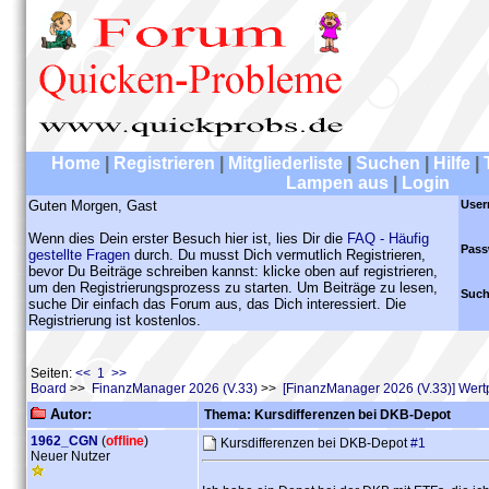
Home
|
Registrieren
|
Mitgliederliste
|
Suchen
|
Hilfe
|
Lampen aus
|
Login
Guten Morgen, Gast
User
Wenn dies Dein erster Besuch hier ist, lies Dir die
FAQ - Häufig
Pass
gestellte Fragen
durch. Du musst Dich vermutlich Registrieren,
bevor Du Beiträge schreiben kannst: klicke oben auf registrieren,
um den Registrierungsprozess zu starten. Um Beiträge zu lesen,
Such
suche Dir einfach das Forum aus, das Dich interessiert. Die
Registrierung ist kostenlos.
Seiten:
<< 1 >>
Board
>>
FinanzManager 2026 (V.33)
>>
[FinanzManager 2026 (V.33)] Wert
Autor:
Thema: Kursdifferenzen bei DKB-Depot
1962_CGN
(
offline
)
Kursdifferenzen bei DKB-Depot
#1
Neuer Nutzer