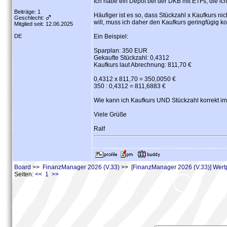
Ich habe ein Depot bei der DKB mit ETFs, die ic
Beiträge: 1
Häufiger ist es so, dass Stückzahl x Kaufkurs n
Geschlecht:
will, muss ich daher den Kaufkurs geringfügig k
Mitglied seit: 12.06.2025
DE
Ein Beispiel:
Sparplan: 350 EUR
Gekaufte Stückzahl: 0,4312
Kaufkurs laut Abrechnung: 811,70 €
0,4312 x 811,70 = 350,0050 €
350 : 0,4312 = 811,6883 €
Wie kann ich Kaufkurs UND Stückzahl korrekt 
Viele Grüße
Ralf
Board
>>
FinanzManager 2026 (V.33)
>>
[FinanzManager 2026 (V.33)] Wert
Seiten:
<< 1 >>