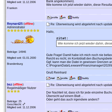
Bank angekommen).
Mitglied seit: 11.12.2006
Wie komme ich jetzt wieder dahin, diese Result
Franken
Reynard25
(
offline
)
Re: Überweisung wird abgelehnt nach upda
Administrator
Hallo,
zitat:
Wie komme ich jetzt wieder dahin, dies
Beiträge: 14946
Gute Frage! Damit habe ich mich noch nie befasst
Mitglied seit: 01.01.2000
Reicht es nicht, im Kontoblatt den
Buchungsbel
Ggf. kann man die Datei in gewissen Grenzen a
Brandenburg
C:\ProgramData\Lexware\Finanzmanager\2026\B
Gruß Reinhard
bsz
(
offline
)
Re: Überweisung wird abgelehnt nach upda
Regelmäßiger Nutzer
Der Nachteil ist, dass ich für jede einzelne Bu
Übersicht auf einem Blatt ...
Oder geht das auch irgendwie anders?
Beiträge: 25
Geschlecht:
Mitglied seit: 11.12.2006