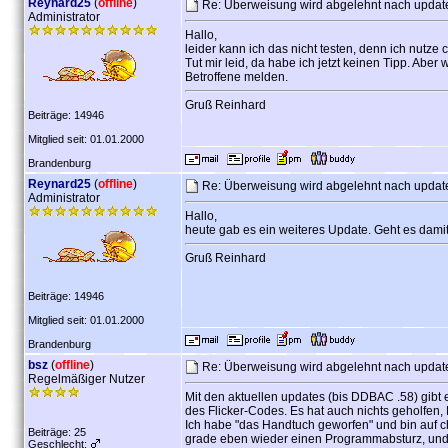
Reynard25
(
offline
)
Re: Überweisung wird abgelehnt nach upda
Administrator
Hallo,
leider kann ich das nicht testen, denn ich nutz
Tut mir leid, da habe ich jetzt keinen Tipp. Ab
Betroffene melden.
Gruß Reinhard
Beiträge: 14946
Mitglied seit: 01.01.2000
Brandenburg
Reynard25
(
offline
)
Re: Überweisung wird abgelehnt nach upda
Administrator
Hallo,
heute gab es ein weiteres Update. Geht es dami
Gruß Reinhard
Beiträge: 14946
Mitglied seit: 01.01.2000
Brandenburg
bsz
(
offline
)
Re: Überweisung wird abgelehnt nach upda
Regelmäßiger Nutzer
Mit den aktuellen updates (bis DDBAC .58) gibt
des Flicker-Codes. Es hat auch nichts geholfe
Ich habe "das Handtuch geworfen" und bin auf 
Beiträge: 25
grade eben wieder einen Programmabsturz, und 
Geschlecht: