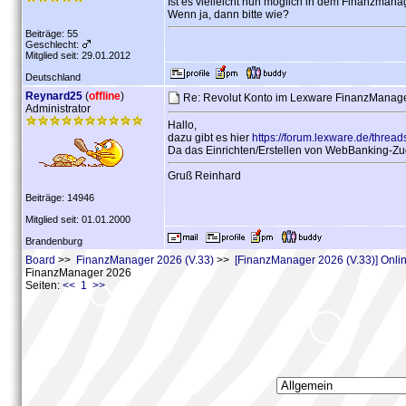
Ist es vielleicht nun möglich in dem Finanzman
Wenn ja, dann bitte wie?
Beiträge: 55
Geschlecht:
Mitglied seit: 29.01.2012
Deutschland
Reynard25
(
offline
)
Re: Revolut Konto im Lexware FinanzManag
Administrator
Hallo,
dazu gibt es hier
https://forum.lexware.de/threa
Da das Einrichten/Erstellen von WebBanking-Zugän
Gruß Reinhard
Beiträge: 14946
Mitglied seit: 01.01.2000
Brandenburg
Board
>>
FinanzManager 2026 (V.33)
>>
[FinanzManager 2026 (V.33)] Onl
FinanzManager 2026
Seiten:
<< 1 >>