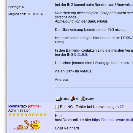
bei der ING kommt beim Senden von Überweisu
Beiträge: 6
Verarbeitung nicht möglich. Scraper ist nicht mehr
Mitglied seit: 07.10.2016
select a node. ]
Abmeldung von der Bank erfolgt.
Die Überweisung kommt bei der ING nicht an.
Ich habe schon einiges hier und auch im LEXWARE
Erfolg.
In den Banking-Kontakten sind die meisten Versi
bei der ING
5.11.6.0
.
Hat schon jemand eine Lösung gefunden bzw. e
vielen Dank im Voraus.
Andreas
Reynard25
(
offline
)
Re: ING - Fehler bei Überweisungen
#2
Administrator
Hallo,
hast Du es mit der hier
https://forum.lexware.de
Gruß Reinhard