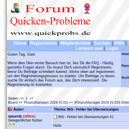
Home
|
Registrieren
|
Mitgliederliste
|
Suchen
|
Hilfe
|
Lampen aus
|
Login
Guten Tag, Gast
User
Wenn dies Dein erster Besuch hier ist, lies Dir die
FAQ - Häufig
Pass
gestellte Fragen
durch. Du musst Dich vermutlich Registrieren,
bevor Du Beiträge schreiben kannst: klicke oben auf registrieren,
um den Registrierungsprozess zu starten. Um Beiträge zu lesen,
Such
suche Dir einfach das Forum aus, das Dich interessiert. Die
Registrierung ist kostenlos.
Seiten:
<< 1 >>
Board
>>
FinanzManager 2026 (V.33)
>>
[FinanzManager 2026 (V.33)] Onl
Autor:
Thema: ING - Fehler bei Überweisungen
opaandy
(
offline
)
ING - Fehler bei Überweisungen
#1
Gelegentlicher Nutzer
Hallo