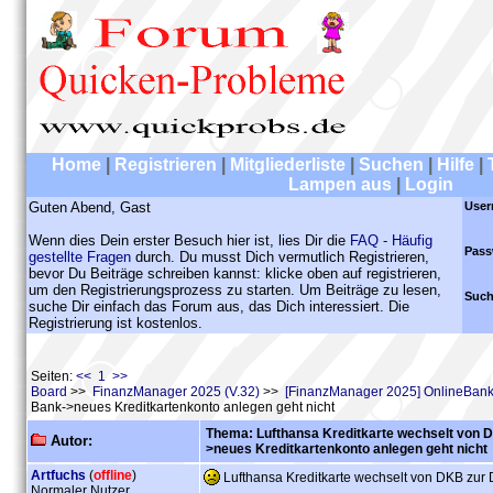
Home
|
Registrieren
|
Mitgliederliste
|
Suchen
|
Hilfe
|
Lampen aus
|
Login
Guten Abend, Gast
User
Wenn dies Dein erster Besuch hier ist, lies Dir die
FAQ - Häufig
Pass
gestellte Fragen
durch. Du musst Dich vermutlich Registrieren,
bevor Du Beiträge schreiben kannst: klicke oben auf registrieren,
um den Registrierungsprozess zu starten. Um Beiträge zu lesen,
Such
suche Dir einfach das Forum aus, das Dich interessiert. Die
Registrierung ist kostenlos.
Seiten:
<< 1 >>
Board
>>
FinanzManager 2025 (V.32)
>>
[FinanzManager 2025] OnlineBank
Bank->neues Kreditkartenkonto anlegen geht nicht
Thema: Lufthansa Kreditkarte wechselt von D
Autor:
>neues Kreditkartenkonto anlegen geht nicht
Artfuchs
(
offline
)
Lufthansa Kreditkarte wechselt von DKB zur 
Normaler Nutzer