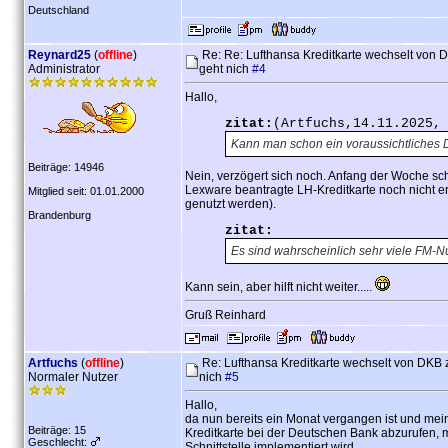
Deutschland
Reynard25
(
offline
)
Re: Re: Lufthansa Kreditkarte wechselt von
Administrator
geht nich
#4
Hallo,
zitat:
(Artfuchs,14.11.2025,
Kann man schon ein voraussichtliches
Beiträge: 14946
Nein, verzögert sich noch. Anfang der Woche sch
Lexware beantragte LH-Kreditkarte noch nicht er
Mitglied seit: 01.01.2000
genutzt werden).
Brandenburg
zitat:
Es sind wahrscheinlich sehr viele FM-Nu
Kann sein, aber hilft nicht weiter.....
Gruß Reinhard
Artfuchs
(
offline
)
Re: Lufthansa Kreditkarte wechselt von DKB
Normaler Nutzer
nich
#5
Hallo,
da nun bereits ein Monat vergangen ist und mei
Beiträge: 15
Kreditkarte bei der Deutschen Bank abzurufen, m
Geschlecht:
Schnittstelle implementiert wird.