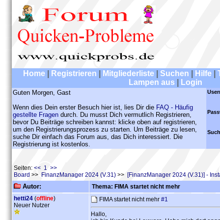
Home
|
Registrieren
|
Mitgliederliste
|
Suchen
|
Hilfe
|
Lampen aus
|
Login
Guten Morgen, Gast
User
Wenn dies Dein erster Besuch hier ist, lies Dir die
FAQ - Häufig
Pass
gestellte Fragen
durch. Du musst Dich vermutlich Registrieren,
bevor Du Beiträge schreiben kannst: klicke oben auf registrieren,
um den Registrierungsprozess zu starten. Um Beiträge zu lesen,
Such
suche Dir einfach das Forum aus, das Dich interessiert. Die
Registrierung ist kostenlos.
Seiten:
<< 1 >>
Board
>>
FinanzManager 2024 (V.31)
>>
[FinanzManager 2024 (V.31)] - Inst
Autor:
Thema: FIMA startet nicht mehr
hetti24
(
offline
)
FIMA startet nicht mehr
#1
Neuer Nutzer
Hallo,