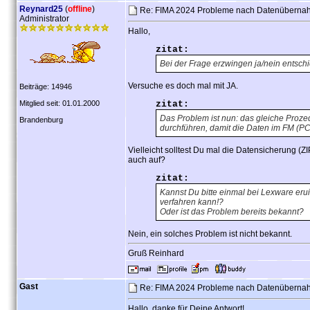
Reynard25
(
offline
)
Re: FIMA 2024 Probleme nach Datenübern
Administrator
Hallo,
zitat:
Bei der Frage erzwingen ja/nein entschi
Versuche es doch mal mit JA.
Beiträge: 14946
Mitglied seit: 01.01.2000
zitat:
Das Problem ist nun: das gleiche Proze
Brandenburg
durchführen, damit die Daten im FM (
Vielleicht solltest Du mal die Datensicherung (
auch auf?
zitat:
Kannst Du bitte einmal bei Lexware er
verfahren kann!?
Oder ist das Problem bereits bekannt?
Nein, ein solches Problem ist nicht bekannt.
Gruß Reinhard
Gast
Re: FIMA 2024 Probleme nach Datenübern
Hallo, danke für Deine Antwort!