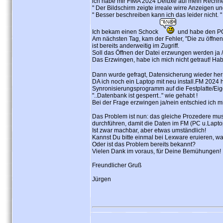
ich habe mir FIMA 2024 Deluxe auf mein Rechner
" Der Bildschirm zeigte irreale wirre Anzeigen un
" Besser beschreiben kann ich das leider nicht. "
Ich bekam einen Schock
und habe den PC
Am nächsten Tag, kam der Fehler, "Die zu öffnen
ist bereits anderweitig im Zugriff.
Soll das Öffnen der Datei erzwungen werden ja 
Das Erzwingen, habe ich mich nicht getraut! Ha
Dann wurde gefragt, Datensicherung wieder herst
DA ich noch ein Laptop mit neu install.FM 2024
Synronisierungsprogramm auf die Festplatte/Ei
"..Datenbank ist gesperrt.." wie gehabt !
Bei der Frage erzwingen ja/nein entschied ich m
Das Problem ist nun: das gleiche Prozedere mus
durchführen, damit die Daten im FM (PC u.Lap
Ist zwar machbar, aber etwas umständlich!
Kannst Du bitte einmal bei Lexware eruieren, 
Oder ist das Problem bereits bekannt?
Vielen Dank im voraus, für Deine Bemühungen!
Freundlicher Gruß
Jürgen