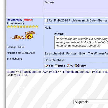
Jürgen
Reynard25
(
offline
)
Re: FIMA 2024 Probleme nach Datenübern
Administrator
Hallo,
zitat:
Dabei wurde die aktuelle Da-Sicherung
weiter passierte nichts!! <Durchlauf etc.!
Habe ich da was falsch gemacht!?
Beiträge: 14946
Mitglied seit: 01.01.2000
Es erscheint ein Fenster mit dem Titel
FinanzMan
Brandenburg
Gruß Reinhard
Board
>>
FinanzManager 2024 (V.31)
>>
[FinanzManager 2024 (V.31)] - Inst
Seiten:
<< 1 >>