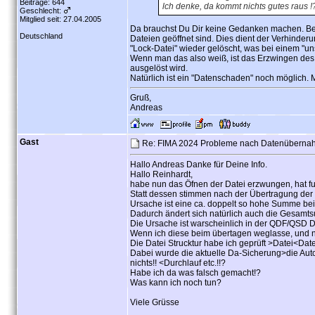
Beiträge: 644
lch denke, da kommt nichts gutes raus !
Geschlecht:
Mitglied seit: 27.04.2005
Da brauchst Du Dir keine Gedanken machen. Beim
Deutschland
Dateien geöffnet sind. Dies dient der Verhinde
"Lock-Datei" wieder gelöscht, was bei einem "u
Wenn man das also weiß, ist das Erzwingen des Ö
ausgelöst wird.
Natürlich ist ein "Datenschaden" noch möglich. M
Gruß,
Andreas
Gast
Re: FIMA 2024 Probleme nach Datenübern
Hallo Andreas Danke für Deine Info.
Hallo Reinhardt,
habe nun das Öfnen der Datei erzwungen, hat fun
Statt dessen stimmen nach der Übertragung der
Ursache ist eine ca. doppelt so hohe Summe be
Dadurch ändert sich natürlich auch die Gesamts
Die Ursache ist warscheinlich in der QDF/QSD D
Wenn ich diese beim übertagen weglasse, und 
Die Datei Strucktur habe ich geprüft >Datei<Dat
Dabei wurde die aktuelle Da-Sicherung>die Auto
nichts!! <Durchlauf etc.!!?
Habe ich da was falsch gemacht!?
Was kann ich noch tun?
Viele Grüsse