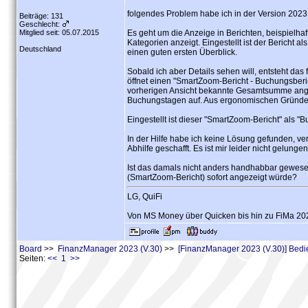
folgendes Problem habe ich in der Version 2023,
Beiträge: 131
Geschlecht:
Mitglied seit: 05.07.2015
Es geht um die Anzeige in Berichten, beispielh
Kategorien anzeigt. Eingestellt ist der Bericht 
Deutschland
einen guten ersten Überblick.
Sobald ich aber Details sehen will, entsteht das
öffnet einen "SmartZoom-Bericht - Buchungsberich
vorherigen Ansicht bekannte Gesamtsumme angeze
Buchungstagen auf. Aus ergonomischen Gründen i
Eingestellt ist dieser "SmartZoom-Bericht" als 
In der Hilfe habe ich keine Lösung gefunden, ve
Abhilfe geschafft. Es ist mir leider nicht gelunge
Ist das damals nicht anders handhabbar gewesen 
(SmartZoom-Bericht) sofort angezeigt würde?
LG, QuiFi
Von MS Money über Quicken bis hin zu FiMa 202
Board
>>
FinanzManager 2023 (V.30)
>>
[FinanzManager 2023 (V.30)] Bed
Seiten:
<< 1 >>