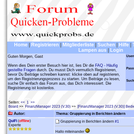
Home
|
Registrieren
|
Mitgliederliste
|
Suchen
|
Hilfe
|
Lampen aus
|
Login
Guten Morgen, Gast
User
Wenn dies Dein erster Besuch hier ist, lies Dir die
FAQ - Häufig
Pass
gestellte Fragen
durch. Du musst Dich vermutlich Registrieren,
bevor Du Beiträge schreiben kannst: klicke oben auf registrieren,
um den Registrierungsprozess zu starten. Um Beiträge zu lesen,
Such
suche Dir einfach das Forum aus, das Dich interessiert. Die
Registrierung ist kostenlos.
Seiten:
<< 1 >>
Board
>>
FinanzManager 2023 (V.30)
>>
[FinanzManager 2023 (V.30)] Bed
Autor:
Thema: Gruppierung in Berichten ändern
QuiFi
(
offline
)
Gruppierung in Berichten ändern
#1
Experte
Hallo miteinander