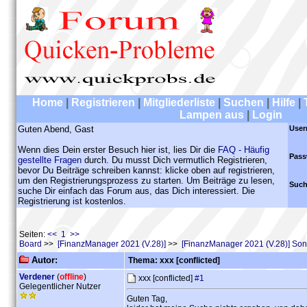
Home
|
Registrieren
|
Mitgliederliste
|
Suchen
|
Hilfe
|
Lampen aus
|
Login
Guten Abend, Gast
User
Wenn dies Dein erster Besuch hier ist, lies Dir die
FAQ - Häufig
Pass
gestellte Fragen
durch. Du musst Dich vermutlich Registrieren,
bevor Du Beiträge schreiben kannst: klicke oben auf registrieren,
um den Registrierungsprozess zu starten. Um Beiträge zu lesen,
Such
suche Dir einfach das Forum aus, das Dich interessiert. Die
Registrierung ist kostenlos.
Seiten:
<< 1 >>
Board
>>
[FinanzManager 2021 (V.28)]
>>
[FinanzManager 2021 (V.28)] Son
Autor:
Thema: xxx [conflicted]
Verdener
(
offline
)
xxx [conflicted]
#1
Gelegentlicher Nutzer
Guten Tag,