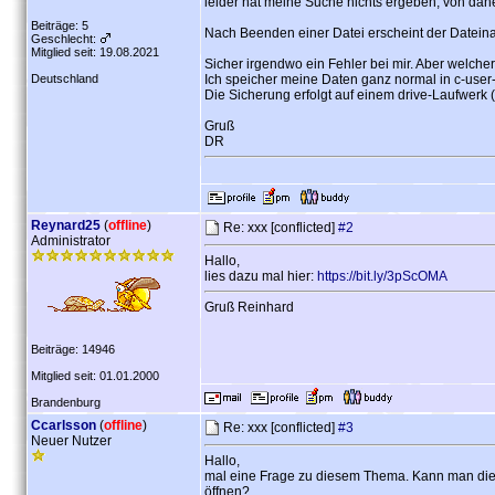
leider hat meine Suche nichts ergeben, von dahe
Beiträge: 5
Nach Beenden einer Datei erscheint der Dateina
Geschlecht:
Mitglied seit: 19.08.2021
Sicher irgendwo ein Fehler bei mir. Aber welche
Deutschland
Ich speicher meine Daten ganz normal in c-use
Die Sicherung erfolgt auf einem drive-Laufwerk 
Gruß
DR
Reynard25
(
offline
)
Re: xxx [conflicted]
#2
Administrator
Hallo,
lies dazu mal hier:
https://bit.ly/3pScOMA
Gruß Reinhard
Beiträge: 14946
Mitglied seit: 01.01.2000
Brandenburg
Ccarlsson
(
offline
)
Re: xxx [conflicted]
#3
Neuer Nutzer
Hallo,
mal eine Frage zu diesem Thema. Kann man die 
öffnen?