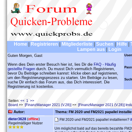
Home
|
Registrieren
|
Mitgliederliste
|
Suchen
|
Hilfe
|
Lampen aus
|
Login
Guten Morgen, Gast
User
Wenn dies Dein erster Besuch hier ist, lies Dir die
FAQ - Häufig
Pass
gestellte Fragen
durch. Du musst Dich vermutlich Registrieren,
bevor Du Beiträge schreiben kannst: klicke oben auf registrieren,
um den Registrierungsprozess zu starten. Um Beiträge zu lesen,
Such
suche Dir einfach das Forum aus, das Dich interessiert. Die
Registrierung ist kostenlos.
Seiten:
<< 1 >>
Board
>>
[FinanzManager 2021 (V.28)]
>>
[FinanzManager 2021 (V.28)] Insta
Autor:
Thema: FM 2020 und FM2021 papallel installi
dieter3628
(
offline
)
FM 2020 und FM2021 papallel installieren?
Regelmäßiger Nutzer
Um möglichst bald auf das bereits bezahlte FM2