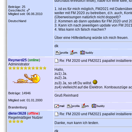
durchaus erfreulich finde), habe ich eine Idee, f
Beiträge: 25
1. ist es für mich möglich, FM2021 mit Datenübe
Geschlecht:
weiter mit FM 2020 zu betreiben, d.h. auch, K
Mitglied seit: 06.06.2010
(Überweisungen natürlich nicht doppelt)?
Deutschland
2. Kommen ab dann updates für FM 2020 und 20
3. Kann ich nach jeweiligen update von FM 202
4. Was kann ich falsch machen?
Über eine Hilfestellung würde ich mich freuen.
dk
Reynard25
(
online
)
Re: FM 2020 und FM2021 papallel installier
Administrator
Hallo,
zu1) Ja.
zu2) Ja.
zu3) Ja, so oft Du willst.
zu4) vielleicht auf die Elektron. Kontoauszüge
Beiträge: 14946
Gruß Reinhard
Mitglied seit: 01.01.2000
Brandenburg
dieter3628
(
offline
)
Re: FM 2020 und FM2021 papallel installier
Regelmäßiger Nutzer
Danke, nun kann ich testen.
dk