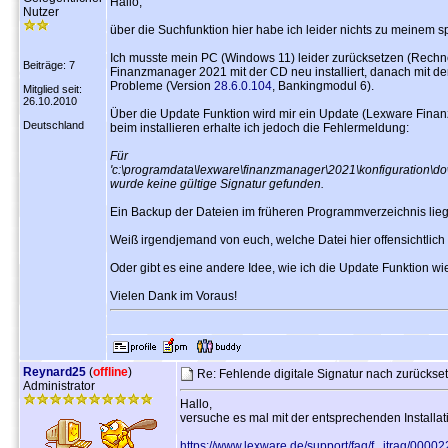
Hallo,
Nutzer
über die Suchfunktion hier habe ich leider nichts zu meinem 
Ich musste mein PC (Windows 11) leider zurücksetzen (Rechne
Beiträge: 7
Finanzmanager 2021 mit der CD neu installiert, danach mit der
Probleme (Version
28.6.0.104
, Bankingmodul 6).
Mitglied seit:
26.10.2010
Über die Update Funktion wird mir ein Update (Lexware Fina
Deutschland
beim installieren erhalte ich jedoch die Fehlermeldung:
Für
'c:\programdata\lexware\finanzmanager\2021\konfiguratio
wurde keine gültige Signatur gefunden.
Ein Backup der Dateien im früheren Programmverzeichnis liegt 
Weiß irgendjemand von euch, welche Datei hier offensichtlich 
Oder gibt es eine andere Idee, wie ich die Update Funktion wie
Vielen Dank im Voraus!
Reynard25
(
offline
)
Re: Fehlende digitale Signatur nach zurücks
Administrator
Hallo,
versuche es mal mit der entsprechenden Installat
https://www.lexware.de/support/faq/f...itrag/0000