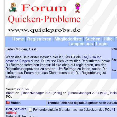
Home
|
Registrieren
|
Mitgliederliste
|
Suchen
|
Hilfe
|
Lampen aus
|
Login
Guten Morgen, Gast
Use
Wenn dies Dein erster Besuch hier ist, lies Dir die
FAQ - Häufig
Pas
gestellte Fragen
durch. Du musst Dich vermutlich Registrieren, bevor
Du Beiträge schreiben kannst: klicke oben auf registrieren, um den
Registrierungsprozess zu starten. Um Beiträge zu lesen, suche Dir
Suc
einfach das Forum aus, das Dich interessiert. Die Registrierung ist
kostenlos.
Seiten:
<< 1 >>
Board
>>
[FinanzManager 2021 (V.28)]
>>
[FinanzManager 2021 (V.28)] Instal
PCs
Autor:
Thema: Fehlende digitale Signatur nach zurüc
Colt_Seavers
Fehlende digitale Signatur nach zurücksetzen des PCs
#1
(
offline
)
Gelegentlicher