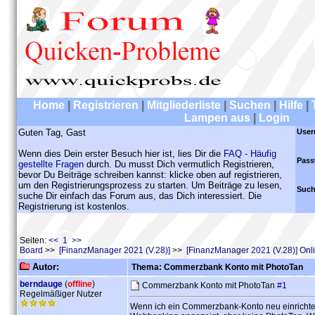
Home
|
Registrieren
|
Mitgliederliste
|
Suchen
|
Hilfe
|
Lampen aus
|
Login
Guten Tag, Gast
User
Wenn dies Dein erster Besuch hier ist, lies Dir die
FAQ - Häufig
Pass
gestellte Fragen
durch. Du musst Dich vermutlich Registrieren,
bevor Du Beiträge schreiben kannst: klicke oben auf registrieren,
um den Registrierungsprozess zu starten. Um Beiträge zu lesen,
Such
suche Dir einfach das Forum aus, das Dich interessiert. Die
Registrierung ist kostenlos.
Seiten:
<< 1 >>
Board
>>
[FinanzManager 2021 (V.28)]
>>
[FinanzManager 2021 (V.28)] On
Autor:
Thema: Commerzbank Konto mit PhotoTan
berndauge
(
offline
)
Commerzbank Konto mit PhotoTan
#1
Regelmäßiger Nutzer
Wenn ich ein Commerzbank-Konto neu einrichten