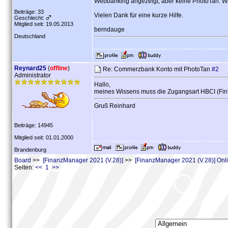
Webbanking angezeigt, aber keine PhotoTan. W
Beiträge: 33
Vielen Dank für eine kurze Hilfe.
Geschlecht:
Mitglied seit: 19.05.2013
berndauge
Deutschland
Reynard25
(
offline
)
Re: Commerzbank Konto mit PhotoTan
#2
Administrator
Hallo,
meines Wissens muss die Zugangsart HBCI (Fin
Gruß Reinhard
Beiträge: 14945
Mitglied seit: 01.01.2000
Brandenburg
Board
>>
[FinanzManager 2021 (V.28)]
>>
[FinanzManager 2021 (V.28)] On
Seiten:
<< 1 >>