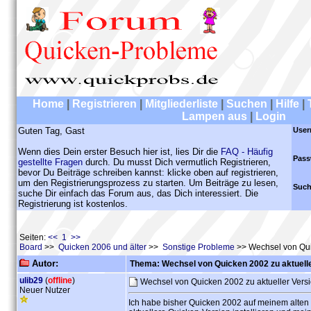
Home
|
Registrieren
|
Mitgliederliste
|
Suchen
|
Hilfe
|
Lampen aus
|
Login
Guten Tag, Gast
User
Wenn dies Dein erster Besuch hier ist, lies Dir die
FAQ - Häufig
Pass
gestellte Fragen
durch. Du musst Dich vermutlich Registrieren,
bevor Du Beiträge schreiben kannst: klicke oben auf registrieren,
um den Registrierungsprozess zu starten. Um Beiträge zu lesen,
Such
suche Dir einfach das Forum aus, das Dich interessiert. Die
Registrierung ist kostenlos.
Seiten:
<< 1 >>
Board
>>
Quicken 2006 und älter
>>
Sonstige Probleme
>> Wechsel von Qui
Autor:
Thema: Wechsel von Quicken 2002 zu aktuelle
ulib29
(
offline
)
Wechsel von Quicken 2002 zu aktueller Vers
Neuer Nutzer
Ich habe bisher Quicken 2002 auf meinem alte