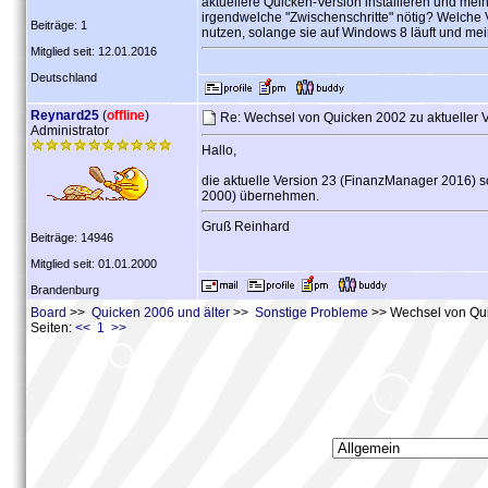
aktuellere Quicken-Version installieren und me
irgendwelche "Zwischenschritte" nötig? Welche V
Beiträge: 1
nutzen, solange sie auf Windows 8 läuft und mei
Mitglied seit: 12.01.2016
Deutschland
Reynard25
(
offline
)
Re: Wechsel von Quicken 2002 zu aktueller 
Administrator
Hallo,
die aktuelle Version 23 (FinanzManager 2016) so
2000) übernehmen.
Gruß Reinhard
Beiträge: 14946
Mitglied seit: 01.01.2000
Brandenburg
Board
>>
Quicken 2006 und älter
>>
Sonstige Probleme
>> Wechsel von Qui
Seiten:
<< 1 >>