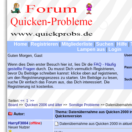
Home
|
Registrieren
|
Mitgliederliste
|
Suchen
|
Hilfe
|
Lampen aus
|
Login
Guten Morgen, Gast
User
Wenn dies Dein erster Besuch hier ist, lies Dir die
FAQ - Häufig
Pass
gestellte Fragen
durch. Du musst Dich vermutlich Registrieren,
bevor Du Beiträge schreiben kannst: klicke oben auf registrieren,
um den Registrierungsprozess zu starten. Um Beiträge zu lesen,
Such
suche Dir einfach das Forum aus, das Dich interessiert. Die
Registrierung ist kostenlos.
Seiten:
<< 1 >>
Board
>>
Quicken 2006 und älter
>>
Sonstige Probleme
>> Datenübernahme 
Thema: Datenübernahme aus Quicken 2000 in 
Autor:
Quickenversion
HarryF3004
(
offline
)
Datenübernahme aus Quicken 2000 in aktuel
Neuer Nutzer