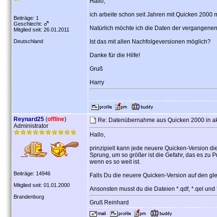
Hallo,
ich arbeite schon seit Jahren mit Quicken 2000 m
Beiträge: 1
Geschlecht:
Natürlich möchte ich die Daten der vergangene
Mitglied seit: 26.01.2011
Deutschland
Ist das mit allen Nachfolgeversionen möglich?
Danke für die Hilfe!
Gruß
Harry
Reynard25
(
offline
)
Re: Datenübernahme aus Quicken 2000 in ak
Administrator
Hallo,
prinzipiell kann jede neuere Quicken-Version d
Sprung, um so größer ist die Gefahr, das es z
wenn es so weit ist.
Beiträge: 14946
Falls Du die neuere Quicken-Version auf den glei
Mitglied seit: 01.01.2000
Ansonsten musst du die Dateien *.qdf, *.qel und
Brandenburg
Gruß Reinhard