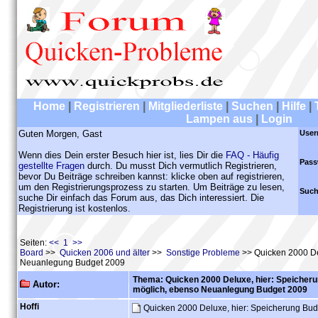
Home
|
Registrieren
|
Mitgliederliste
|
Suchen
|
Hilfe
|
Lampen aus
|
Login
Guten Morgen, Gast
User
Wenn dies Dein erster Besuch hier ist, lies Dir die
FAQ - Häufig
Pass
gestellte Fragen
durch. Du musst Dich vermutlich Registrieren,
bevor Du Beiträge schreiben kannst: klicke oben auf registrieren,
um den Registrierungsprozess zu starten. Um Beiträge zu lesen,
Such
suche Dir einfach das Forum aus, das Dich interessiert. Die
Registrierung ist kostenlos.
Seiten:
<< 1 >>
Board
>>
Quicken 2006 und älter
>>
Sonstige Probleme
>> Quicken 2000 Del
Neuanlegung Budget 2009
Thema: Quicken 2000 Deluxe, hier: Speicheru
Autor:
möglich, ebenso Neuanlegung Budget 2009
Hoffi
Quicken 2000 Deluxe, hier: Speicherung Bu