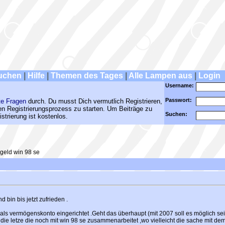
uchen
|
Hilfe
|
Themen des Tages
|
Alle Lampen aus
|
Login
Username:
Passwort:
te Fragen
durch. Du musst Dich vermutlich Registrieren,
den Registrierungsprozess zu starten. Um Beiträge zu
Suchen:
strierung ist kostenlos.
geld win 98 se
d bin bis jetzt zufrieden .
ls vermögenskonto eingerichtet .Geht das überhaupt (mit 2007 soll es möglich sein
 die letze die noch mit win 98 se zusammenarbeitet ,wo vielleicht die sache mit dem