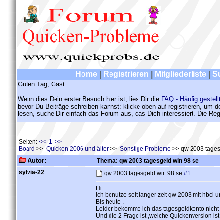
Home
|
Registrieren
|
Mitgliederliste
|
S
Guten Tag, Gast
Wenn dies Dein erster Besuch hier ist, lies Dir die
FAQ - Häufig gestell
bevor Du Beiträge schreiben kannst: klicke oben auf registrieren, um 
lesen, suche Dir einfach das Forum aus, das Dich interessiert. Die Regi
Seiten:
<< 1 >>
Board
>>
Quicken 2006 und älter
>>
Sonstige Probleme
>> qw 2003 tages
Autor:
Thema: qw 2003 tagesgeld win 98 se
sylvia-22
qw 2003 tagesgeld win 98 se
#1
Hi
Ich benutze seit langer zeit qw 2003 mit hbci un
Bis heute .
Leider bekomme ich das tagesgeldkonto nicht a
Und die 2 Frage ist ,welche Quickenversion ist