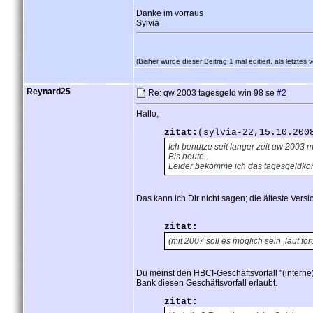
Danke im vorraus
Sylvia
(Bisher wurde dieser Beitrag 1 mal editiert, als letzt
Reynard25
Re: qw 2003 tagesgeld win 98 se
#2
Hallo,
zitat:
(sylvia-22,15.10.200
Ich benutze seit langer zeit qw 2003 mit
Bis heute .
Leider bekomme ich das tagesgeldkont
Das kann ich Dir nicht sagen; die älteste Vers
zitat:
(mit 2007 soll es möglich sein ,laut f
Du meinst den HBCI-Geschäftsvorfall "(intern
Bank diesen Geschäftsvorfall erlaubt.
zitat: