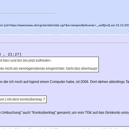
es von [url=https://www.kaiwu.de/cgi-bin/sbb//sbb.cgi?&a=viewprofile&name=,_self][/url] am 15.10.2
8 , 21:27)
 hbci und bin bis jetzt zufrieden .
o nicht als vermögenskonto eingerichtet .Geht das überhaupt
ion die ich noch auf irgend einen Computer habe, ist 2006. Dort stehen allerdings
T
orum ) mit dem kontoübertrag ?
e) Umbuchung" auch "Kontoübertrag" genannt, um vom TGK auf das Girokonto umzubu