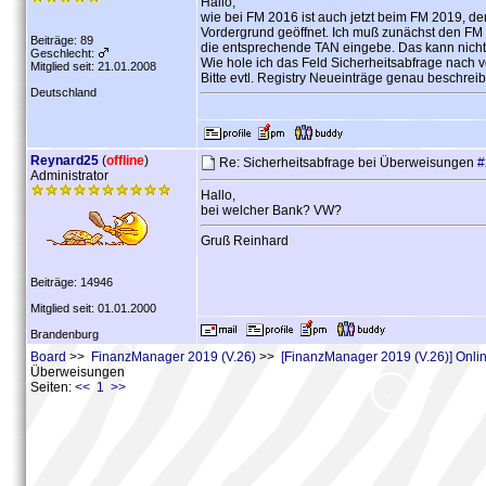
Hallo,
wie bei FM 2016 ist auch jetzt beim FM 2019, de
Vordergrund geöffnet. Ich muß zunächst den FM 
Beiträge: 89
die entsprechende TAN eingebe. Das kann nicht
Geschlecht:
Wie hole ich das Feld Sicherheitsabfrage nach 
Mitglied seit: 21.01.2008
Bitte evtl. Registry Neueinträge genau beschreib
Deutschland
Reynard25
(
offline
)
Re: Sicherheitsabfrage bei Überweisungen
#
Administrator
Hallo,
bei welcher Bank? VW?
Gruß Reinhard
Beiträge: 14946
Mitglied seit: 01.01.2000
Brandenburg
Board
>>
FinanzManager 2019 (V.26)
>>
[FinanzManager 2019 (V.26)] Onl
Überweisungen
Seiten:
<< 1 >>