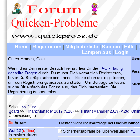
Home
|
Registrieren
|
Mitgliederliste
|
Suchen
|
Hilfe
|
Lampen aus
|
Login
Guten Morgen, Gast
User
Wenn dies Dein erster Besuch hier ist, lies Dir die
FAQ - Häufig
Pass
gestellte Fragen
durch. Du musst Dich vermutlich Registrieren,
bevor Du Beiträge schreiben kannst: klicke oben auf registrieren,
um den Registrierungsprozess zu starten. Um Beiträge zu lesen,
Such
suche Dir einfach das Forum aus, das Dich interessiert. Die
Registrierung ist kostenlos.
Seiten:
<< 1 >>
Board
>>
FinanzManager 2019 (V.26)
>>
[FinanzManager 2019 (V.26)] Onl
Überweisungen
Autor:
Thema: Sicherheitsabfrage bei Überweisunge
Wolf42
(
offline
)
Sicherheitsabfrage bei Überweisungen
#1
Intensiver Nutzer