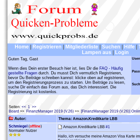
Home
|
Registrieren
|
Mitgliederliste
|
Suchen
|
Hilfe
|
Lampen aus
|
Login
Guten Tag, Gast
User
Wenn dies Dein erster Besuch hier ist, lies Dir die
FAQ - Häufig
Pass
gestellte Fragen
durch. Du musst Dich vermutlich Registrieren,
bevor Du Beiträge schreiben kannst: klicke oben auf registrieren,
um den Registrierungsprozess zu starten. Um Beiträge zu lesen,
Such
suche Dir einfach das Forum aus, das Dich interessiert. Die
Registrierung ist kostenlos.
Seiten:
<< 1 >>
Board
>>
FinanzManager 2019 (V.26)
>>
[FinanzManager 2019 (V.26)] Onl
Autor:
Thema: Amazon.Kreditkarte LBB
Schmiegel
(
offline
)
Amazon.Kreditkarte LBB
#1
Normaler Nutzer
Hallo, ich versuche meine Amazon Visa Karte im 