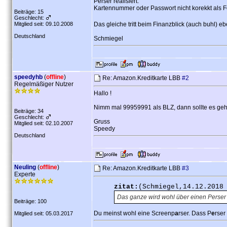
Perser realisiert.
Kartennummer oder Passwort nicht korekkt als 
Beiträge: 15
Geschlecht:
Mitglied seit: 09.10.2008
Das gleiche tritt beim Finanzblick (auch buhl) e
Deutschland
Schmiegel
speedyhb
(
offline
)
Re: Amazon.Kreditkarte LBB
#2
Regelmäßiger Nutzer
Hallo !
Nimm mal 99959991 als BLZ, dann sollte es ge
Beiträge: 34
Geschlecht:
Gruss
Mitglied seit: 02.10.2007
Speedy
Deutschland
Neuling
(
offline
)
Re: Amazon.Kreditkarte LBB
#3
Experte
zitat:
(Schmiegel,14.12.2018
Das ganze wird wohl über einen Perser r
Beiträge: 100
Du meinst wohl eine Screenp
a
rser. Dass P
e
rser
Mitglied seit: 05.03.2017