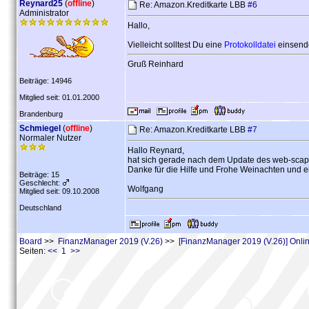
Reynard25
(
offline
)
Re: Amazon.Kreditkarte LBB
#6
Administrator
Hallo,
Vielleicht solltest Du eine
Protokolldatei
einsend
Gruß Reinhard
Beiträge: 14946
Mitglied seit: 01.01.2000
Brandenburg
Schmiegel
(
offline
)
Re: Amazon.Kreditkarte LBB
#7
Normaler Nutzer
Hallo Reynard,
hat sich gerade nach dem Update des web-scappe
Danke für die Hilfe und Frohe Weinachten und ei
Beiträge: 15
Geschlecht:
Wolfgang
Mitglied seit: 09.10.2008
Deutschland
Board
>>
FinanzManager 2019 (V.26)
>>
[FinanzManager 2019 (V.26)] Onl
Seiten:
<< 1 >>