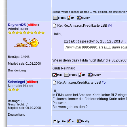
(Bisher wurde dieser Beitrag 1 mal editiert, als letztes vo
Reynard25
(
offline
)
Re: Re: Amazon.Kreditkarte LBB
#4
Administrator
Hallo,
zitat:
(speedyhb,15.12.2018 
Nimm mal 99959991 als BLZ, dann sollt
Beiträge: 14946
Wieso denn das? FiMa nutzt dafür die BLZ 0200
Mitglied seit: 01.01.2000
Gruß Reinhard
Brandenburg
Schmiegel
(
offline
)
Re: Amazon.Kreditkarte LBB
#5
Normaler Nutzer
Hi,
in FiMa kann bei Amazon-Karte keine BLZ einge
Es kommt immer die Fehlermeldung Karte oder P
Beiträge: 15
Passwort.
Geschlecht:
Bei wem geht es den ?
Mitglied seit: 09.10.2008
Deutschland