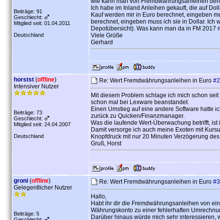
wie kann man von Fremdwährungsanleihen den W
Ich habe im Inland Anleihen gekauft, die auf D
Beiträge: 91
Kauf werden mir in Euro berechnet, eingeben mus
Geschlecht:
berechnet, eingeben muss ich sie in Dollar. Ich w
Mitglied seit: 01.04.2011
Depotübersicht). Was kann man da in FM 2017
Deutschland
Viele Grüße
Gerhard
horstst
(
offline
)
Re: Wert Fremdwährungsanleihen in Euro
#2
Intensiver Nutzer
Mit diesem Problem schlage ich mich schon seit 
schon mal bei Lexware beanstandet.
Einen Umstieg auf eine andere Software hatte ic
Beiträge: 73
zurück zu Quicken/Finanzmanager.
Geschlecht:
Was die laufende Wert-Überwachung betrifft, ist
Mitglied seit: 24.04.2007
Damit versorge ich auch meine Exoten mit Kursu
Deutschland
Knopfdruck mit nur 20 Minuten Verzögerung d
Gruß, Horst
groni
(
offline
)
Re: Wert Fremdwährungsanleihen in Euro
#3
Gelegentlicher Nutzer
Hallo,
Habt ihr dir die Fremdwährungsanleihen von ei
Währungskonto zu einer fehlerhaften Umrechn
Beiträge: 5
Darüber hinaus würde mich sehr interessieren, 
Geschlecht: