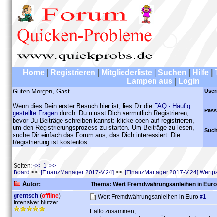
Home
|
Registrieren
|
Mitgliederliste
|
Suchen
|
Hilfe
|
Lampen aus
|
Login
Guten Morgen, Gast
User
Wenn dies Dein erster Besuch hier ist, lies Dir die
FAQ - Häufig
Pass
gestellte Fragen
durch. Du musst Dich vermutlich Registrieren,
bevor Du Beiträge schreiben kannst: klicke oben auf registrieren,
um den Registrierungsprozess zu starten. Um Beiträge zu lesen,
Such
suche Dir einfach das Forum aus, das Dich interessiert. Die
Registrierung ist kostenlos.
Seiten:
<< 1 >>
Board
>>
[FinanzManager 2017-V.24]
>>
[FinanzManager 2017-V.24] Wertpa
Autor:
Thema: Wert Fremdwährungsanleihen in Euro
grentsch
(
offline
)
Wert Fremdwährungsanleihen in Euro
#1
Intensiver Nutzer
Hallo zusammen,