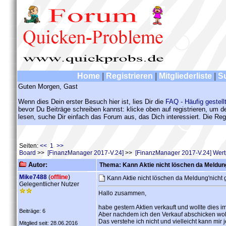
Home
|
Registrieren
|
Mitgliederliste
|
S
Guten Morgen, Gast
Wenn dies Dein erster Besuch hier ist, lies Dir die
FAQ - Häufig gestell
bevor Du Beiträge schreiben kannst: klicke oben auf registrieren, um 
lesen, suche Dir einfach das Forum aus, das Dich interessiert. Die Regi
Seiten:
<< 1 >>
Board
>>
[FinanzManager 2017-V.24]
>>
[FinanzManager 2017-V.24] Wert
Autor:
Thema: Kann Aktie nicht löschen da Meldun
Mike7488
(
offline
)
Kann Aktie nicht löschen da Meldung'nicht
Gelegentlicher Nutzer
Hallo zusammen,
habe gestern Aktien verkauft und wollte dies 
Beiträge: 6
Aber nachdem ich den Verkauf abschicken wol
Das verstehe ich nicht und vielleicht kann mir 
Mitglied seit: 28.06.2016