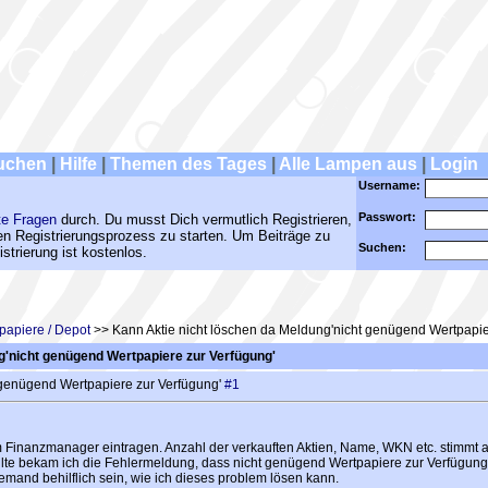
uchen
|
Hilfe
|
Themen des Tages
|
Alle Lampen aus
|
Login
Username:
Passwort:
te Fragen
durch. Du musst Dich vermutlich Registrieren,
den Registrierungsprozess zu starten. Um Beiträge zu
Suchen:
strierung ist kostenlos.
papiere / Depot
>> Kann Aktie nicht löschen da Meldung'nicht genügend Wertpapie
g'nicht genügend Wertpapiere zur Verfügung'
 genügend Wertpapiere zur Verfügung'
#1
im Finanzmanager eintragen. Anzahl der verkauften Aktien, Name, WKN etc. stimmt a
lte bekam ich die Fehlermeldung, dass nicht genügend Wertpapiere zur Verfügung
jemand behilflich sein, wie ich dieses problem lösen kann.