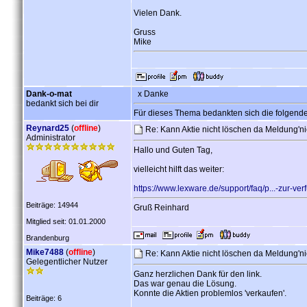
Vielen Dank.
Gruss
Mike
Dank-o-mat
x Danke
bedankt sich bei dir
Für dieses Thema bedankten sich die folgend
Reynard25
(
offline
)
Re: Kann Aktie nicht löschen da Meldung'n
Administrator
Hallo und Guten Tag,
vielleicht hilft das weiter:
https://www.lexware.de/support/faq/p...-zur-ve
Beiträge: 14944
Gruß Reinhard
Mitglied seit: 01.01.2000
Brandenburg
Mike7488
(
offline
)
Re: Kann Aktie nicht löschen da Meldung'n
Gelegentlicher Nutzer
Ganz herzlichen Dank für den link.
Das war genau die Lösung.
Konnte die Aktien problemlos 'verkaufen'.
Beiträge: 6