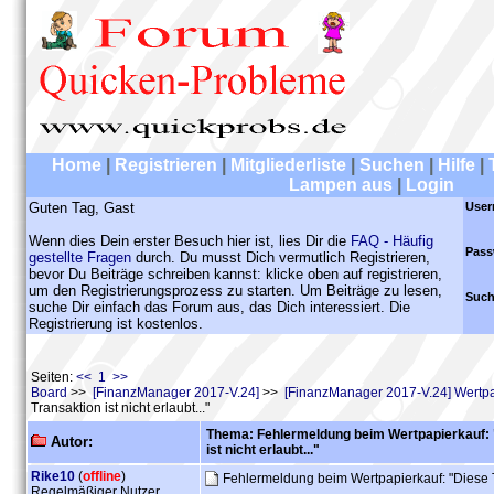
Home
|
Registrieren
|
Mitgliederliste
|
Suchen
|
Hilfe
|
Lampen aus
|
Login
Guten Tag, Gast
User
Wenn dies Dein erster Besuch hier ist, lies Dir die
FAQ - Häufig
Pass
gestellte Fragen
durch. Du musst Dich vermutlich Registrieren,
bevor Du Beiträge schreiben kannst: klicke oben auf registrieren,
um den Registrierungsprozess zu starten. Um Beiträge zu lesen,
Such
suche Dir einfach das Forum aus, das Dich interessiert. Die
Registrierung ist kostenlos.
Seiten:
<< 1 >>
Board
>>
[FinanzManager 2017-V.24]
>>
[FinanzManager 2017-V.24] Wertpa
Transaktion ist nicht erlaubt..."
Thema: Fehlermeldung beim Wertpapierkauf: 
Autor:
ist nicht erlaubt..."
Rike10
(
offline
)
Fehlermeldung beim Wertpapierkauf: "Diese Tra
Regelmäßiger Nutzer